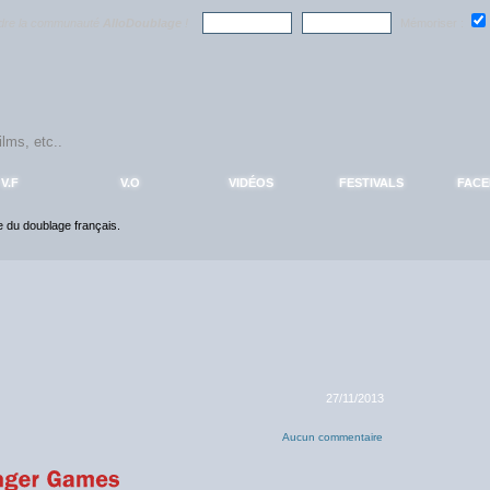
ndre la communauté
AlloDoublage
!
Mémoriser :
V.F
V.O
VIDÉOS
FESTIVALS
FAC
ce du doublage français.
27/11/2013
Aucun commentaire