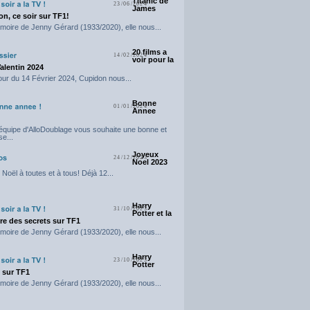
Titanic de
23/06/2024
James
n, ce soir sur TF1!
moire de Jenny Gérard (1933/2020), elle nous...
20 films a
14/02/2024
voir pour la
Valentin 2024
our du 14 Février 2024, Cupidon nous...
Bonne
01/01/2024
Annee
'équipe d'AlloDoublage vous souhaite une bonne et
e...
Joyeux
24/12/2023
Noel 2023
Noël à toutes et à tous! Déjà 12...
Harry
31/10/2023
Potter et la
e des secrets sur TF1
moire de Jenny Gérard (1933/2020), elle nous...
Harry
23/10/2023
Potter
t sur TF1
moire de Jenny Gérard (1933/2020), elle nous...