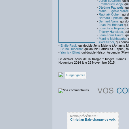
-
Julien Bouanich
, qui
-
Emmanuel Garijo
, qu
-
Jérôme Pauwels
, q
-
Marie-Eugénie Maréc
-
Raphaël Cohen
, qui 
-
Bernard Tiphaine
, qu
-
Bernard Alane
, qui d
-
Jean-Pol Brissart
qui
-
Joséphine Ropion
, q
-
Thierry Hancisse,
qu
-
Jean-Louis Faure,
qu
-
Martine Meirhaeghe,
-
Axel Kiener,
qui doubl
-
Emilie Rault,
qui double Jena Malone (Johanna 
-
Bruno Dubernat,
qui double Patrick St. Esprit (
-
Yannick Blivet,
qui double Nelson Ascencio (Flavi
Le dernier opus de la trilogie "Hunger Games : 
Novembre 2014 & le 25 Novembre 2015.
hunger games
News précédente :
Christian Bale change de voix