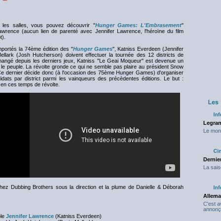
 les salles, vous pouvez découvrir "
Hunger Games: L'Embrasement
"
awrence (aucun lien de parenté avec Jennifer Lawrence, l'héroïne du film
t).
portés la 74ème édition des "
Hunger Games
", Katniss Everdeen (Jennifer
llark (Josh Hutcherson) doivent effectuer la tournée des 12 districts de
hangé depuis les derniers jeux, Katniss "Le Geai Moqueur" est devenue un
 le peuple. La révolte gronde ce qui ne semble pas plaire au président Snow
Ce dernier décide donc (à l'occasion des 75ème Hunger Games) d'organiser
dats par district parmi les vainqueurs des précèdentes éditions. Le but :
 en ces temps de révolte.
Legran
Le mond
Dernier
La sais
chez Dubbing Brothers sous la direction et la plume de Danielle & Déborah
Allema
C'est 
annonç
ble
Jennifer Lawrence
(Katniss Everdeen)