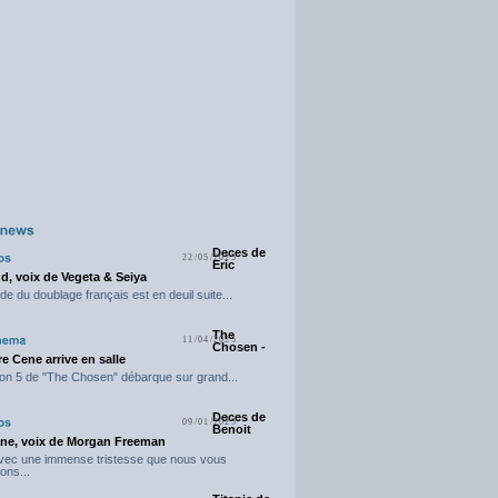
Deces de
22/05/2025
Eric
d, voix de Vegeta & Seiya
e du doublage français est en deuil suite...
The
11/04/2025
Chosen -
e Cene arrive en salle
on 5 de "The Chosen" débarque sur grand...
Deces de
09/01/2025
Benoit
ne, voix de Morgan Freeman
avec une immense tristesse que nous vous
ons...