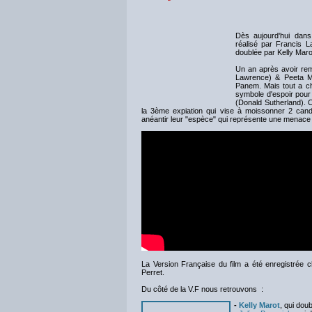
Dès aujourd'hui dans
réalisé par Francis L
doublée par Kelly Maro
Un an après avoir rem
Lawrence) & Peeta Me
Panem. Mais tout a c
symbole d'espoir pour
(Donald Sutherland). 
la 3ème expiation qui vise à moissonner 2 candi
anéantir leur "espèce" qui représente une menace
La Version Française du film a été enregistrée 
Perret.
Du côté de la V.F nous retrouvons :
-
Kelly Marot
, qui dou