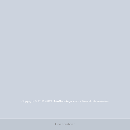
Copyright © 2011-2021
AlloDoublage.com
- Tous droits réservés
Une création :