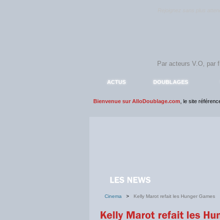
Rejoignez sans plus atte
ACTUS
DOUBLAGES
Bienvenue sur AlloDoublage.com
, le site référen
Cinema
>
Kelly Marot refait les Hunger Games