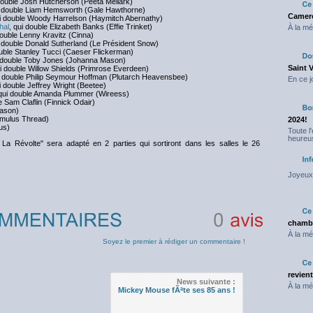
 double Josh Hutcherson (Peeta Mellark)
i double Liam Hemsworth (Gale Hawthorne)
Camero
ui double Woody Harrelson (Haymitch Abernathy)
hal
, qui double Elizabeth Banks (Effie Trinket)
À la mé
double Lenny Kravitz (Cinna)
i double Donald Sutherland (Le Président Snow)
ouble Stanley Tucci (Caeser Flickerman)
 double Toby Jones (Johanna Mason)
Saint 
ui double Willow Shields (Primrose Everdeen)
i double Philip Seymour Hoffman (Plutarch Heavensbee)
En ce j
i double Jeffrey Wright (Beetee)
qui double Amanda Plummer (Wireess)
e Sam Claflin (Finnick Odair)
Mason)
Romulus Thread)
2024!
us)
Toute l
heureus
La Révolte" sera adapté en 2 parties qui sortiront dans les salles le 26
Joyeux 
chambr
À la mé
0
avis
Soyez le premier à rédiger un commentaire !
revien
News suivante :
À la mé
Mickey Mouse fÃªte ses 85 ans !