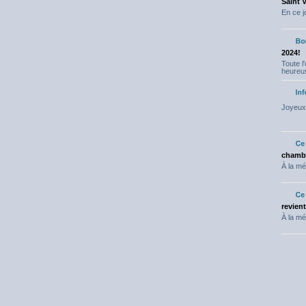
Saint 
En ce j
2024!
Toute l
heureus
Joyeux 
chambr
À la mé
revien
À la mé