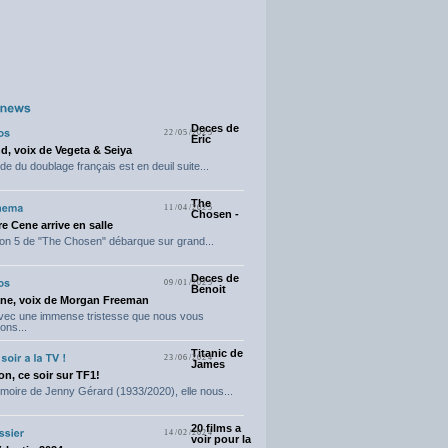
Deces de
22/05/2025
Eric
d, voix de Vegeta & Seiya
e du doublage français est en deuil suite...
The
11/04/2025
Chosen -
e Cene arrive en salle
on 5 de "The Chosen" débarque sur grand...
Deces de
09/01/2025
Benoit
ne, voix de Morgan Freeman
avec une immense tristesse que nous vous
ons...
Titanic de
23/06/2024
James
n, ce soir sur TF1!
moire de Jenny Gérard (1933/2020), elle nous...
20 films a
14/02/2024
voir pour la