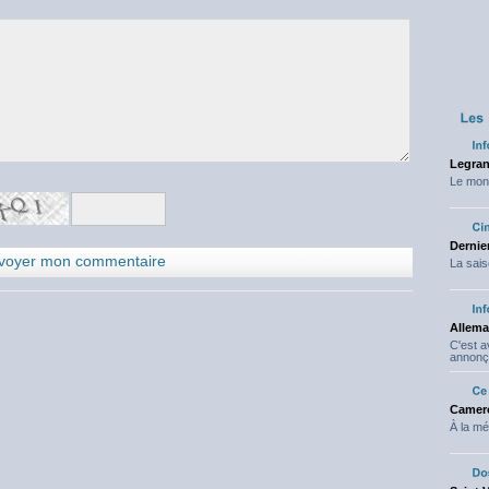
Legran
Le mond
Dernier
La sais
Allema
C'est 
annonç
Camero
À la mé