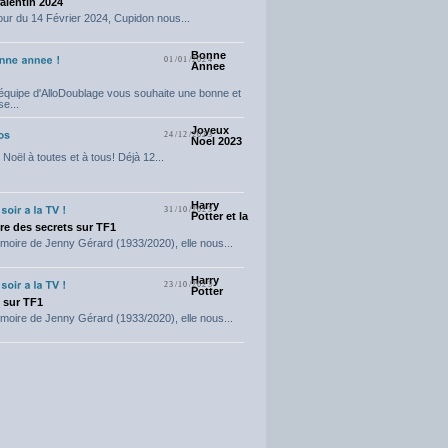
Valentin 2024
our du 14 Février 2024, Cupidon nous...
Bonne
01/01/2024
Annee
'équipe d'AlloDoublage vous souhaite une bonne et
e...
Joyeux
24/12/2023
Noel 2023
Noël à toutes et à tous! Déjà 12...
Harry
31/10/2023
Potter et la
e des secrets sur TF1
moire de Jenny Gérard (1933/2020), elle nous...
Harry
23/10/2023
Potter
t sur TF1
moire de Jenny Gérard (1933/2020), elle nous...