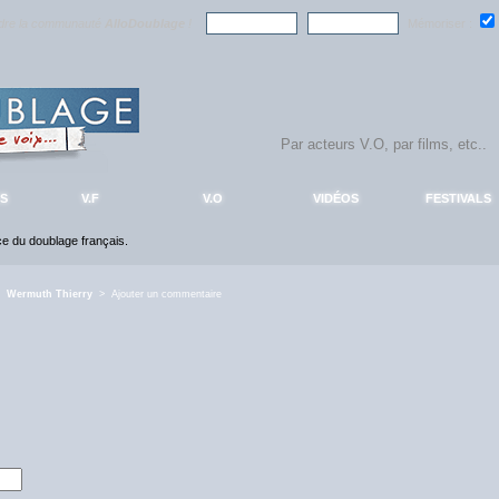
ndre la communauté
AlloDoublage
!
Mémoriser :
S
V.F
V.O
VIDÉOS
FESTIVALS
nce du doublage français.
>
Wermuth Thierry
> Ajouter un commentaire