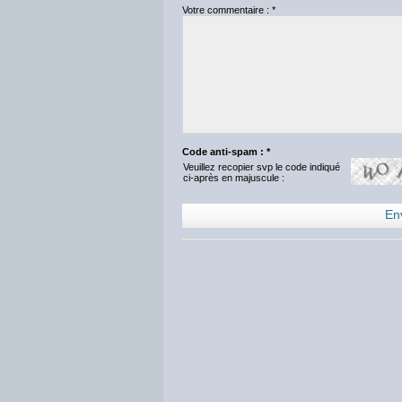
Votre commentaire : *
Code anti-spam : *
Veuillez recopier svp le code indiqué
ci-après en majuscule :