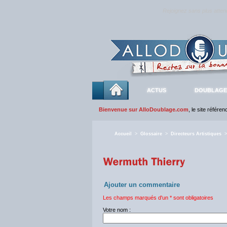
Rejoignez sans plus atte
ACTUS
DOUBLAGE
Bienvenue sur AlloDoublage.com
, le site référe
Accueil
>
Glossaire
>
Directeurs Artistiques
Ajouter un commentaire
Les champs marqués d'un * sont obligatoires
Votre nom :