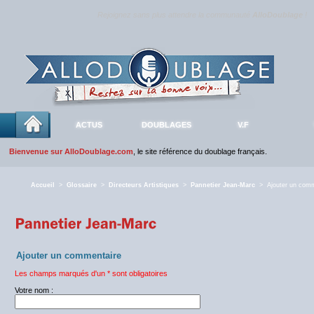
Rejoignez sans plus attendre la communauté
AlloDoublage
!
ACTUS
DOUBLAGES
V.F
Bienvenue sur AlloDoublage.com
, le site référence du doublage français.
Accueil
>
Glossaire
>
Directeurs Artistiques
>
Pannetier Jean-Marc
> Ajouter un comm
Ajouter un commentaire
Les champs marqués d'un * sont obligatoires
Votre nom :