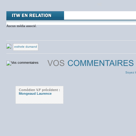
NC
Aucun média associé.
esthele dumand
Soyez l
Comédien V.F précédent :
Mongeaud Laurence