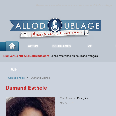
Rejoignez sans plus attendre la communauté
AlloDoublage
!
ACTUS
DOUBLAGES
V.F
Bienvenue sur AlloDoublage.com
, le site référence du doublage français.
Comediennes
>
Dumand Esthele
Comédienne
: Française
Née le
:
NC