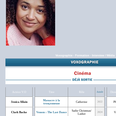
Voxographie
-
Formation
-
Interview / Média
Actrice V.O
Titre
Rôle
Dire
Année
Massacre à la
Jessica Allain
Catherine
Ph
2022
tronçonneuse
Sadie Christmas/
Clark Backo
Venom : The Last Dance
V
2024
Lasher