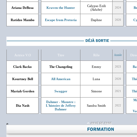
Calypso Ezili
Ariana DeBosa
Kraven the Hunter
Be
2024
(Adulte)
Ratidzo Mambo
Escape from Pretoria
Daphne
Cy
2020
Actrice V.O
Titre
Rôle
Dire
Année
Clark Backo
The Changeling
Emmy
Ba
2023
Kourtney Bell
All American
Luna
Thi
2020
Mariah Gordon
Swagger
Simone
Thi
2021
Ma
Dahmer - Monstre :
Dia Nash
L'histoire de Jeffrey
Sandra Smith
2022
Dahmer
Va
e