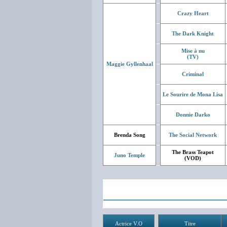
Crazy Heart
The Dark Knight
Mise à nu
(TV)
Maggie Gyllenhaal
Criminal
Le Sourire de Mona Lisa
Donnie Darko
Brenda Song
The Social Network
The Brass Teapot
Juno Temple
(VOD)
Actrice V.O
Titre