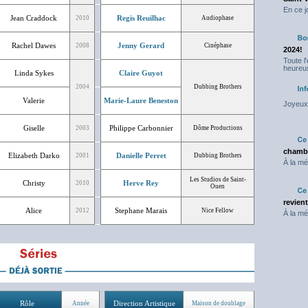
En ce j
Jean Craddock
Regis Reuilhac
2010
Audiophase
Rachel Dawes
Jenny Gerard
2008
Cinéphase
2024!
Toute l
heureus
Linda Sykes
Claire Guyot
2004
Dubbing Brothers
Valerie
Marie-Laure Beneston
Joyeux 
Giselle
Philippe Carbonnier
2003
Dôme Productions
chambr
Elizabeth Darko
Danielle Perret
2001
Dubbing Brothers
À la mé
Les Studios de Saint-
Christy
Herve Rey
2010
Ouen
revien
Alice
Stephane Marais
2012
Nice Fellow
À la mé
Rôle
Direction Artistique
Année
Maison de doublage