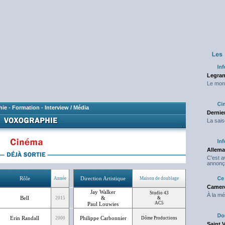
Legran
Le mond
hie
-
Formation
-
Interview / Média
Dernier
La sais
Allema
C'est 
annonç
Rôle
Direction Artistique
Année
Maison de doublage
Camero
Jay Walker
Studio 43
À la mé
Bell
&
2015
&
AC5
Paul Louwies
Erin Randall
Philippe Carbonnier
2000
Dôme Productions
Saint 