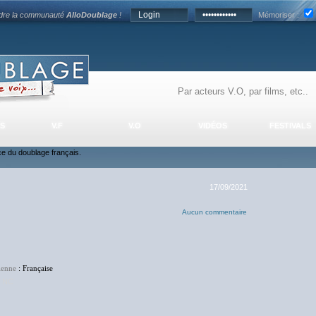
ndre la communauté
AlloDoublage
!
Mémoriser :
S
V.F
V.O
VIDÉOS
FESTIVALS
nce du doublage français.
17/09/2021
Aucun commentaire
enne
: Française
:
NC