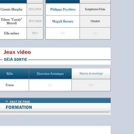
Connie Murphy
Philippe Peythieu
2015/2016
Symphonia Films
Eileen "
Candy
"
Magali Barney
2017/2019
Chinkel
Merrell
Elle-même
NC
NC
2011
Rôle
Direction Artistique
Maison de doublage
Trixie
NC
NC
NC