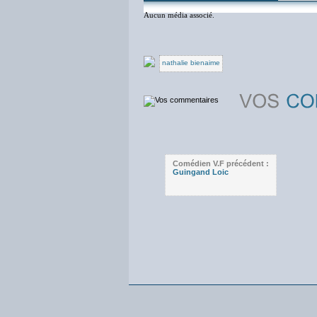
Aucun média associé.
nathalie bienaime
Comédien V.F précédent :
Guingand Loic