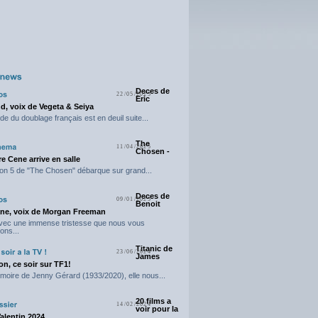
Deces de
22/05/2025
Eric
d, voix de Vegeta & Seiya
e du doublage français est en deuil suite...
The
11/04/2025
Chosen -
e Cene arrive en salle
on 5 de "The Chosen" débarque sur grand...
Deces de
09/01/2025
Benoit
ne, voix de Morgan Freeman
avec une immense tristesse que nous vous
ons...
Titanic de
23/06/2024
James
n, ce soir sur TF1!
moire de Jenny Gérard (1933/2020), elle nous...
20 films a
14/02/2024
voir pour la
Valentin 2024