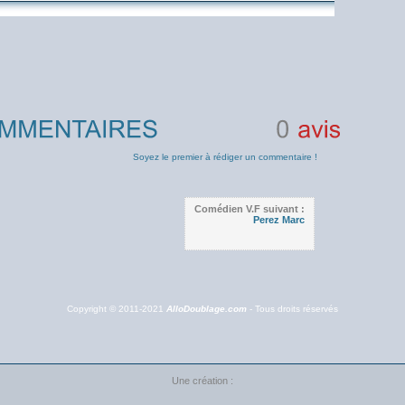
0
avis
Soyez le premier à rédiger un commentaire !
Comédien V.F suivant :
Perez Marc
Copyright © 2011-2021
AlloDoublage.com
- Tous droits réservés
Une création :