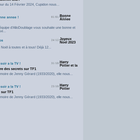
our du 14 Février 2024, Cupidon nous...
Bonne
01/01/2024
Annee
'équipe d'AlloDoublage vous souhaite une bonne et
e...
Joyeux
24/12/2023
Noel 2023
Noël à toutes et à tous! Déjà 12...
Harry
31/10/2023
Potter et la
e des secrets sur TF1
moire de Jenny Gérard (1933/2020), elle nous...
Harry
23/10/2023
Potter
t sur TF1
moire de Jenny Gérard (1933/2020), elle nous...