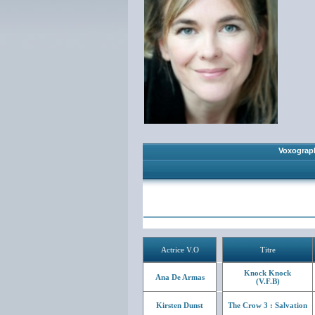
Voxograp
Actrice V.O
Titre
Knock Knock
Ana De Armas
(V.F.B)
Kirsten Dunst
The Crow 3 : Salvation