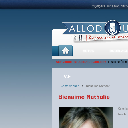
Rejoignez sans plus atte
ACTUS
DOUBLAGE
Bienvenue sur AlloDoublage.com
, le site référe
Comediennes
>
Bienaime Nathalie
Comédi
Née le