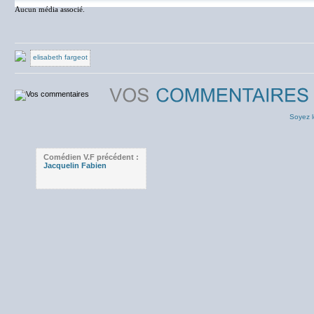
Aucun média associé.
elisabeth fargeot
Soyez l
Comédien V.F précédent :
Jacquelin Fabien