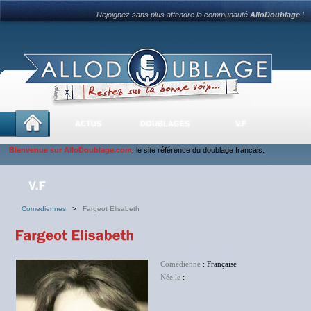
Rejoignez sans plus attendre la communauté
AlloDoublage
!
ACTUS
DOUBLAGES
V.F
Bienvenue sur AlloDoublage.com
, le site référence du doublage français.
Comediennes
>
Fargeot Elisabeth
Comédienne
: Française
Née le
:
NC