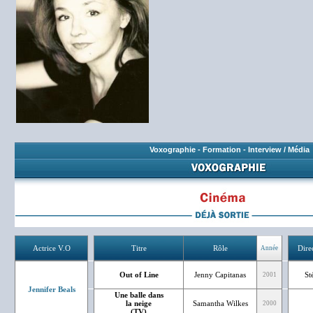
Voxographie
-
Formation
-
Interview / Média
Actrice V.O
Titre
Rôle
Dire
Année
Out of Line
Jenny Capitanas
St
2001
Jennifer Beals
Une balle dans
la neige
Samantha Wilkes
2000
(TV)