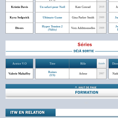
Kristin Davis
Un safari pour Noël
Kate Conrad
J
2019
Kyra Sedgwick
Ultimate Game
Gina Parker Smith
Ju
2009
Hyper Tension 2
J
Divers
Voix Additionnelles
2009
(Vidéo)
Actrice V.O
Titre
Rôle
Dire
Année
Raines
Valerie Mahaffey
Arlene
Nath
2007
(US)
NC