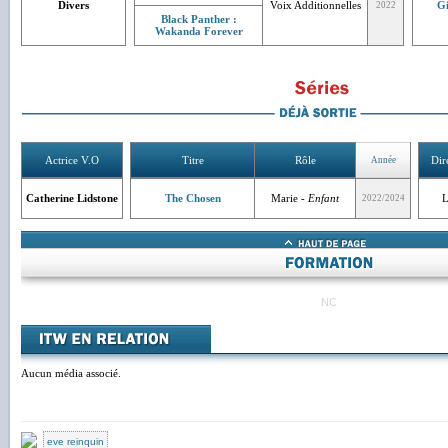
Divers
Voix Additionnelles
Gi
2022
Black Panther :
Wakanda Forever
Actrice V.O
Titre
Rôle
Dir
Année
Catherine Lidstone
The Chosen
Marie -
Enfant
L
2022/2024
NC
Aucun média associé.
eve reinquin