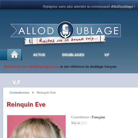
Rejoignez sans plus attendre la communauté
AlloDoublage
!
ACTUS
DOUBLAGES
V.F
Bienvenue sur AlloDoublage.com
, le site référence du doublage français.
Comediennes
>
Reinquin Eve
Comédienne
: Française
Née le
:
NC