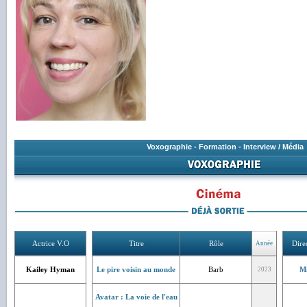
Voxographie
-
Formation
-
Interview / Média
Actrice V.O
Titre
Rôle
Dire
Année
Kailey Hyman
Le pire voisin au monde
Barb
Mi
2023
Avatar : La voie de l'eau