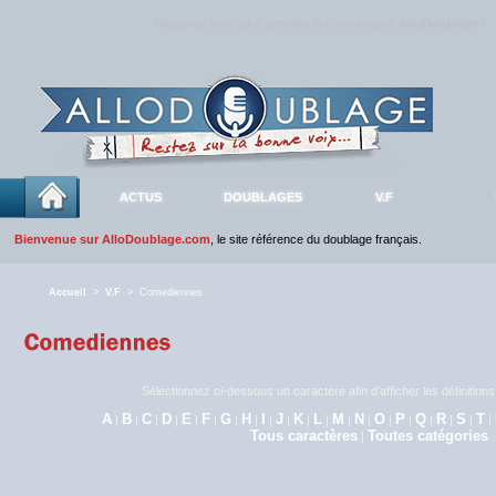
Rejoignez sans plus attendre la communauté
AlloDoublage
!
ACTUS
DOUBLAGES
V.F
Bienvenue sur AlloDoublage.com
, le site référence du doublage français.
Accueil
>
V.F
> Comediennes
Sélectionnez ci-dessous un caractère afin d'afficher les définitio
A
B
C
D
E
F
G
H
I
J
K
L
M
N
O
P
Q
R
S
T
|
|
|
|
|
|
|
|
|
|
|
|
|
|
|
|
|
|
|
|
Tous caractères
Toutes catégories
|