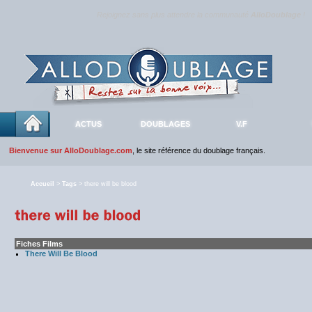
Rejoignez sans plus attendre la communauté
AlloDoublage
!
ACTUS
DOUBLAGES
V.F
Bienvenue sur AlloDoublage.com
, le site référence du doublage français.
Accueil
>
Tags
> there will be blood
Fiches Films
There Will Be Blood