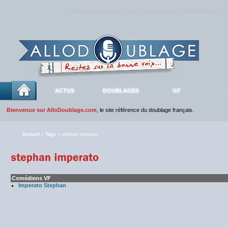
Rejoignez sans plus attendre la communauté
AlloDoublage
!
ACTUS
DOUBLAGES
V.F
Bienvenue sur AlloDoublage.com
, le site référence du doublage français.
Accueil
>
Tags
> stephan imperato
Comédiens VF
Imperato Stephan