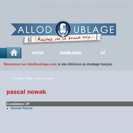
Rejoignez sans plus attendre la communauté
AlloDoublage
!
ACTUS
DOUBLAGES
V.F
Bienvenue sur AlloDoublage.com
, le site référence du doublage français.
Accueil
>
Tags
> pascal nowak
Comédiens VF
Nowak Pascal