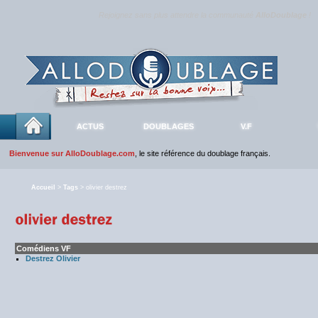
Rejoignez sans plus attendre la communauté
AlloDoublage
!
ACTUS
DOUBLAGES
V.F
Bienvenue sur AlloDoublage.com
, le site référence du doublage français.
Accueil
>
Tags
> olivier destrez
Comédiens VF
Destrez Olivier