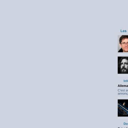
Allema
C'est 
annonç