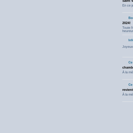
Saint 
En ce j
2024!
Toute l
heureus
Joyeux 
chambr
À la mé
revien
À la mé