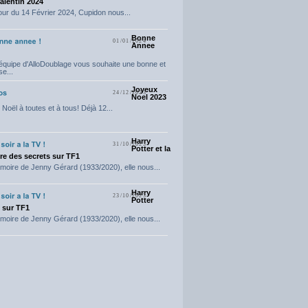
Valentin 2024
our du 14 Février 2024, Cupidon nous...
Bonne
01/01/2024
Annee
'équipe d'AlloDoublage vous souhaite une bonne et
e...
Joyeux
24/12/2023
Noel 2023
Noël à toutes et à tous! Déjà 12...
Harry
31/10/2023
Potter et la
e des secrets sur TF1
moire de Jenny Gérard (1933/2020), elle nous...
Harry
23/10/2023
Potter
t sur TF1
moire de Jenny Gérard (1933/2020), elle nous...