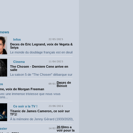
22/05/2025
Deces de Eric Legrand, voix de Vegeta &
Seiya
Le monde du doublage français est en deuil
suite...
11/04/2025
The Chosen - Derniere Cene arrive en
salle
La saison 5 de "The Chosen" débarque sur
grand...
Deces de
09/01/2025
Benoit
ne, voix de Morgan Freeman
avec une immense tristesse que nous vous
ons...
23/06/2024
Titanic de James Cameron, ce soir sur
TF1!
À la mémoire de Jenny Gérard (1933/2020),
elle nous...
20 films a
14/02/2024
voir pour la