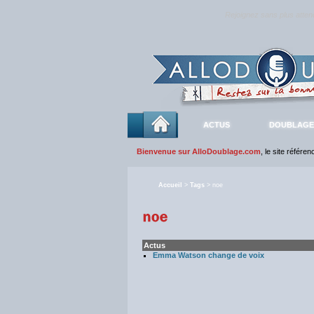
Rejoignez sans plus atte
ACTUS
DOUBLAGE
Bienvenue sur AlloDoublage.com
, le site référe
Accueil
>
Tags
> noe
Actus
Emma Watson change de voix