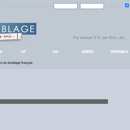
ndre la communauté
AlloDoublage
!
Mémoriser :
S
V.F
V.O
VIDÉOS
FESTIVALS
nce du doublage français.