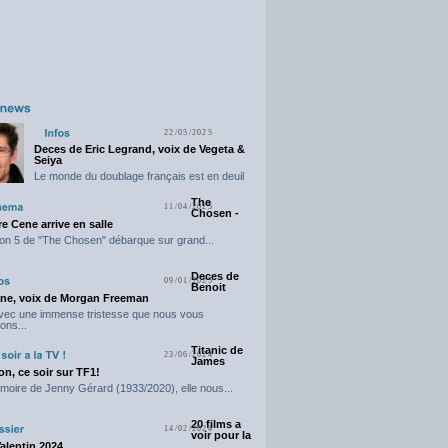
22/05/2025
Deces de Eric Legrand, voix de Vegeta &
Seiya
Le monde du doublage français est en deuil
suite...
The
11/04/2025
Chosen -
e Cene arrive en salle
on 5 de "The Chosen" débarque sur grand...
Deces de
09/01/2025
Benoit
ne, voix de Morgan Freeman
avec une immense tristesse que nous vous
ons...
Titanic de
23/06/2024
James
n, ce soir sur TF1!
moire de Jenny Gérard (1933/2020), elle nous...
20 films a
14/02/2024
voir pour la
Valentin 2024