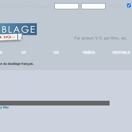
ndre la communauté
AlloDoublage
!
Mémoriser :
S
V.F
V.O
VIDÉOS
FESTIVALS
nce du doublage français.
ty War