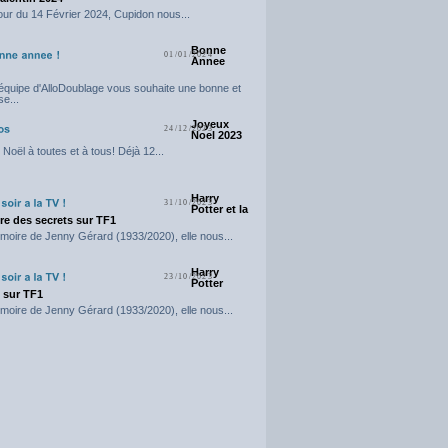
our du 14 Février 2024, Cupidon nous...
Bonne
01/01/2024
Annee
'équipe d'AlloDoublage vous souhaite une bonne et
e...
Joyeux
24/12/2023
Noel 2023
Noël à toutes et à tous! Déjà 12...
Harry
31/10/2023
Potter et la
e des secrets sur TF1
moire de Jenny Gérard (1933/2020), elle nous...
Harry
23/10/2023
Potter
t sur TF1
moire de Jenny Gérard (1933/2020), elle nous...