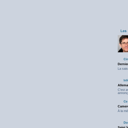
Dernier
La sais
Allema
C'est 
annonç
Camero
À la mé
Saint 