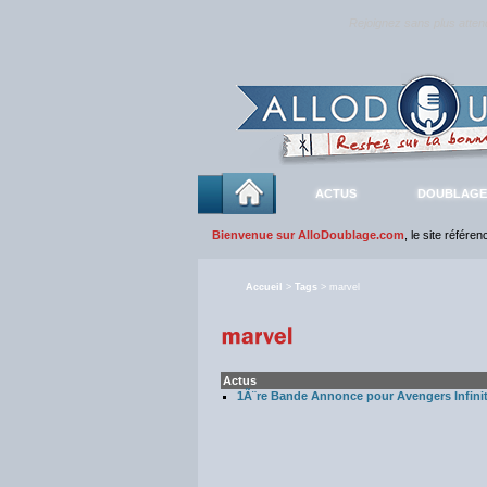
Rejoignez sans plus atte
ACTUS
DOUBLAGE
Bienvenue sur AlloDoublage.com
, le site référe
Accueil
>
Tags
> marvel
Actus
1Ã¨re Bande Annonce pour Avengers Infini