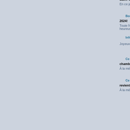
En ce j
2024!
Toute l
heureus
Joyeux 
chambr
À la mé
revien
À la mé