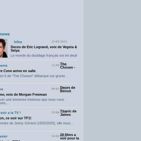
22/05/2025
Deces de Eric Legrand, voix de Vegeta &
Seiya
Le monde du doublage français est en deuil
suite...
The
11/04/2025
Chosen -
e Cene arrive en salle
on 5 de "The Chosen" débarque sur grand...
Deces de
09/01/2025
Benoit
ne, voix de Morgan Freeman
avec une immense tristesse que nous vous
ons...
Titanic de
23/06/2024
James
n, ce soir sur TF1!
moire de Jenny Gérard (1933/2020), elle nous...
20 films a
14/02/2024
voir pour la