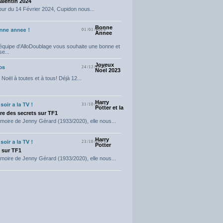
Valentin 2024
our du 14 Février 2024, Cupidon nous...
Bonne
01/01/2024
Annee
'équipe d'AlloDoublage vous souhaite une bonne et
e...
Joyeux
24/12/2023
Noel 2023
Noël à toutes et à tous! Déjà 12...
Harry
31/10/2023
Potter et la
e des secrets sur TF1
moire de Jenny Gérard (1933/2020), elle nous...
Harry
23/10/2023
Potter
t sur TF1
moire de Jenny Gérard (1933/2020), elle nous...