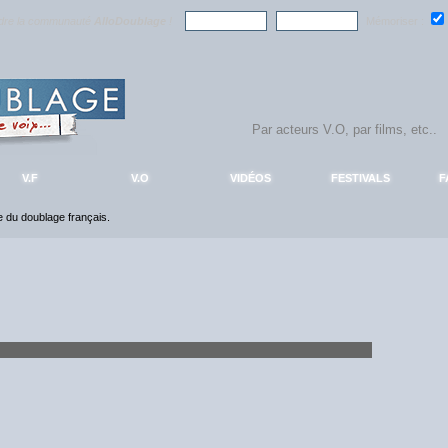
ndre la communauté
AlloDoublage
!
Mémoriser :
V.F
V.O
VIDÉOS
FESTIVALS
F
ce du doublage français.