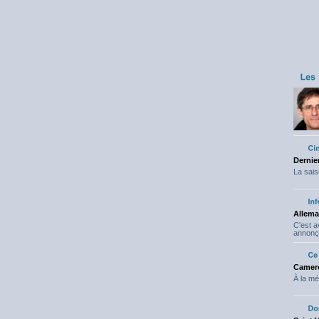
Dernier
La sais
Allema
C'est 
annonç
Camero
À la mé