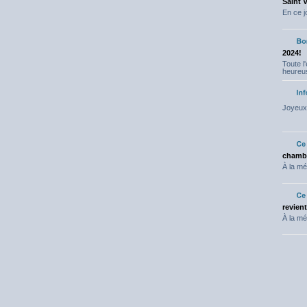
Saint 
En ce j
2024!
Toute l
heureus
Joyeux 
chambr
À la mé
revien
À la mé