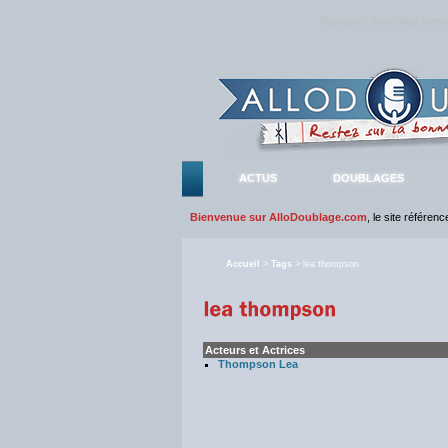
Rejoignez sans plus atte
ACTUS
DOUBLAGES
Bienvenue sur AlloDoublage.com
, le site référen
Accueil
>
Tags
> lea thompson
Acteurs et Actrices
Thompson Lea