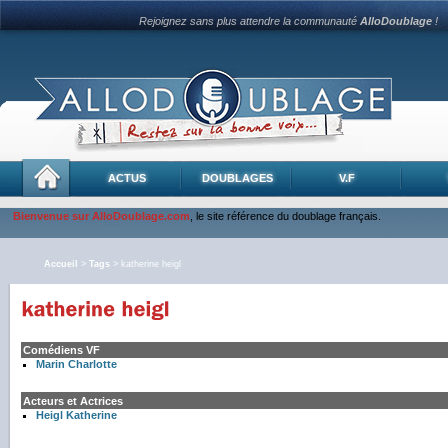
Rejoignez sans plus attendre la communauté
AlloDoublage
!
ACTUS
DOUBLAGES
V.F
Bienvenue sur AlloDoublage.com
, le site référence du doublage français.
Accueil
>
Tags
> katherine heigl
Comédiens VF
Marin Charlotte
Acteurs et Actrices
Heigl Katherine