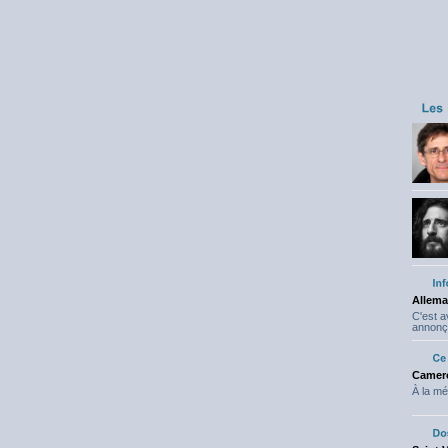
Allema
C'est 
annonç
Camero
À la mé