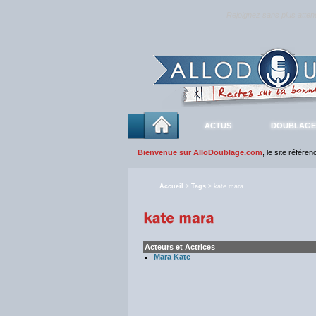
Rejoignez sans plus atte
ACTUS
DOUBLAGE
Bienvenue sur AlloDoublage.com
, le site référe
Accueil
>
Tags
> kate mara
Acteurs et Actrices
Mara Kate