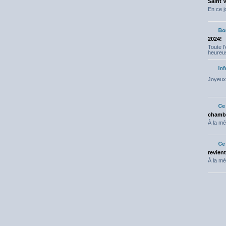
Saint 
En ce j
2024!
Toute l
heureus
Joyeux 
chambr
À la mé
revien
À la mé