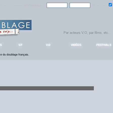
ndre la communauté
AlloDoublage
!
Mémoriser :
S
V.F
V.O
VIDÉOS
FESTIVALS
nce du doublage français.