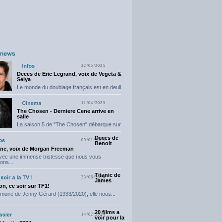
22/05/2025
Deces de Eric Legrand, voix de Vegeta &
Seiya
Le monde du doublage français est en deuil
suite...
11/04/2025
The Chosen - Derniere Cene arrive en
salle
La saison 5 de "The Chosen" débarque sur
grand...
Deces de
09/01/2025
Benoit
ne, voix de Morgan Freeman
avec une immense tristesse que nous vous
ons...
Titanic de
23/06/2024
James
n, ce soir sur TF1!
moire de Jenny Gérard (1933/2020), elle nous...
20 films a
14/02/2024
voir pour la