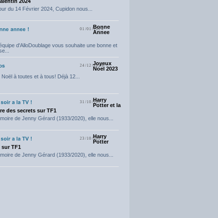
Valentin 2024
our du 14 Février 2024, Cupidon nous...
Bonne
01/01/2024
Annee
'équipe d'AlloDoublage vous souhaite une bonne et
e...
Joyeux
24/12/2023
Noel 2023
Noël à toutes et à tous! Déjà 12...
Harry
31/10/2023
Potter et la
e des secrets sur TF1
moire de Jenny Gérard (1933/2020), elle nous...
Harry
23/10/2023
Potter
t sur TF1
moire de Jenny Gérard (1933/2020), elle nous...