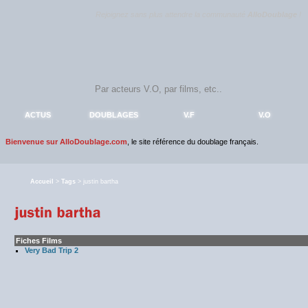
Rejoignez sans plus attendre la communauté
AlloDoublage
!
ACTUS
DOUBLAGES
V.F
V.O
Bienvenue sur AlloDoublage.com
, le site référence du doublage français.
Accueil
>
Tags
> justin bartha
Fiches Films
Very Bad Trip 2