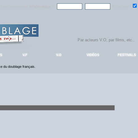
ndre la communauté
AlloDoublage
!
Mémoriser :
S
V.F
V.O
VIDÉOS
FESTIVALS
nce du doublage français.