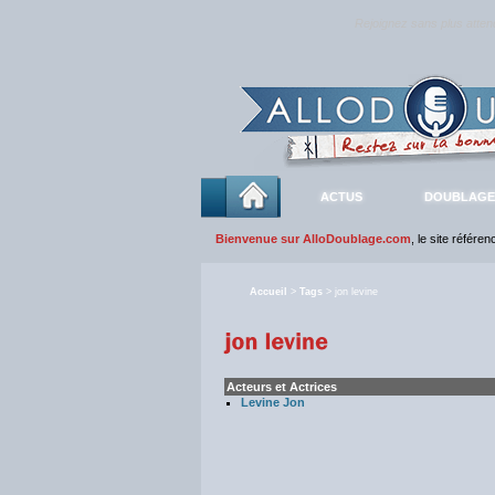
Rejoignez sans plus atte
ACTUS
DOUBLAGE
Bienvenue sur AlloDoublage.com
, le site référe
Accueil
>
Tags
> jon levine
Acteurs et Actrices
Levine Jon