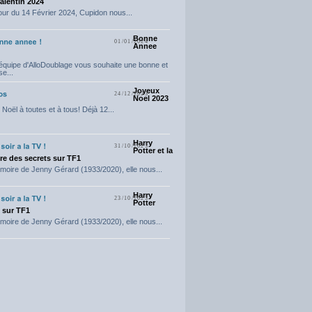
Valentin 2024
our du 14 Février 2024, Cupidon nous...
Bonne
01/01/2024
Annee
'équipe d'AlloDoublage vous souhaite une bonne et
e...
Joyeux
24/12/2023
Noel 2023
Noël à toutes et à tous! Déjà 12...
Harry
31/10/2023
Potter et la
e des secrets sur TF1
moire de Jenny Gérard (1933/2020), elle nous...
Harry
23/10/2023
Potter
t sur TF1
moire de Jenny Gérard (1933/2020), elle nous...