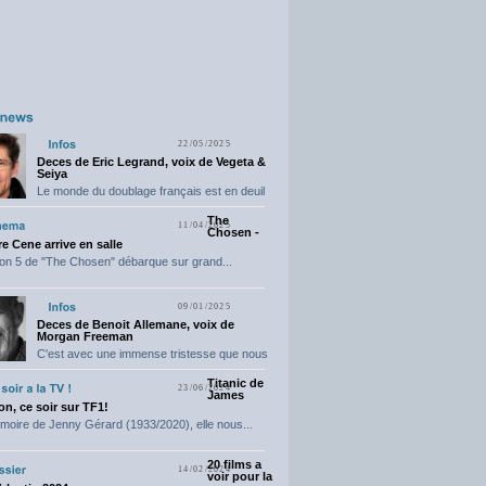
22/05/2025
Deces de Eric Legrand, voix de Vegeta &
Seiya
Le monde du doublage français est en deuil
suite...
The
11/04/2025
Chosen -
e Cene arrive en salle
on 5 de "The Chosen" débarque sur grand...
09/01/2025
Deces de Benoit Allemane, voix de
Morgan Freeman
C'est avec une immense tristesse que nous
vous annonçons...
Titanic de
23/06/2024
James
n, ce soir sur TF1!
moire de Jenny Gérard (1933/2020), elle nous...
20 films a
14/02/2024
voir pour la