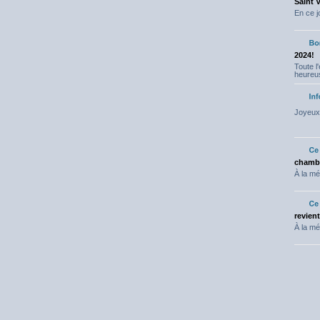
Saint 
En ce j
2024!
Toute l
heureus
Joyeux 
chambr
À la mé
revien
À la mé