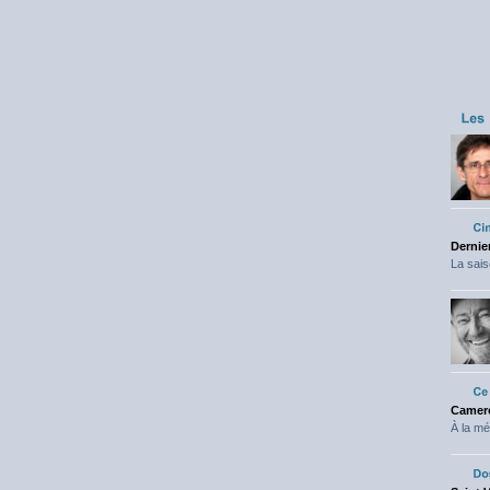
Dernier
La sais
Camero
À la mé