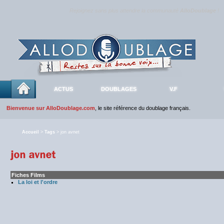
Rejoignez sans plus attendre la communauté
AlloDoublage
!
ACTUS
DOUBLAGES
V.F
Bienvenue sur AlloDoublage.com
, le site référence du doublage français.
Accueil
>
Tags
> jon avnet
Fiches Films
La loi et l'ordre