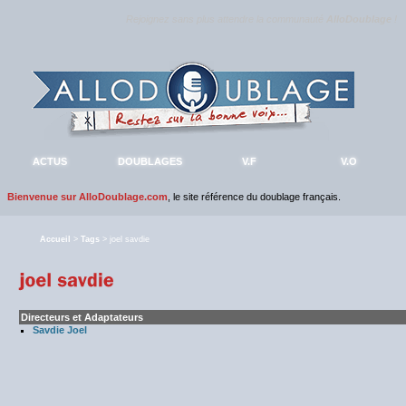
Rejoignez sans plus attendre la communauté
AlloDoublage
!
ACTUS
DOUBLAGES
V.F
V.O
Bienvenue sur AlloDoublage.com
, le site référence du doublage français.
Accueil
>
Tags
> joel savdie
Directeurs et Adaptateurs
Savdie Joel