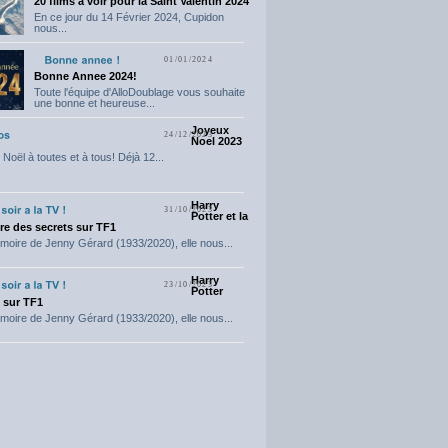
20 films a voir pour la Saint Valentin 2024
En ce jour du 14 Février 2024, Cupidon
nous...
01/01/2024
Bonne Annee 2024!
Toute l'équipe d'AlloDoublage vous souhaite
une bonne et heureuse...
Joyeux
24/12/2023
Noel 2023
Noël à toutes et à tous! Déjà 12...
Harry
31/10/2023
Potter et la
e des secrets sur TF1
moire de Jenny Gérard (1933/2020), elle nous...
Harry
23/10/2023
Potter
t sur TF1
moire de Jenny Gérard (1933/2020), elle nous...