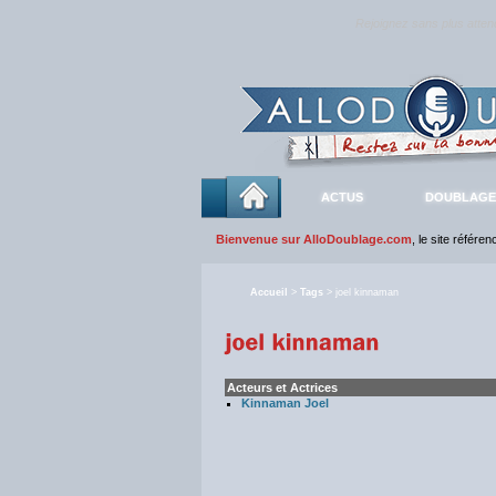
Rejoignez sans plus atte
ACTUS
DOUBLAGE
Bienvenue sur AlloDoublage.com
, le site référe
Accueil
>
Tags
> joel kinnaman
Acteurs et Actrices
Kinnaman Joel