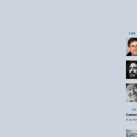
Camero
À la mé