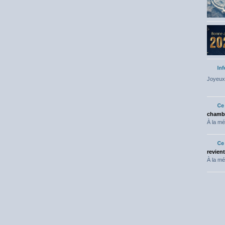
Joyeux 
chambr
À la mé
revien
À la mé