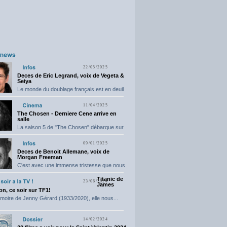
22/05/2025
Deces de Eric Legrand, voix de Vegeta &
Seiya
Le monde du doublage français est en deuil
suite...
11/04/2025
The Chosen - Derniere Cene arrive en
salle
La saison 5 de "The Chosen" débarque sur
grand...
09/01/2025
Deces de Benoit Allemane, voix de
Morgan Freeman
C'est avec une immense tristesse que nous
vous annonçons...
Titanic de
23/06/2024
James
n, ce soir sur TF1!
moire de Jenny Gérard (1933/2020), elle nous...
14/02/2024