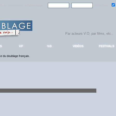
ndre la communauté
AlloDoublage
!
Mémoriser :
S
V.F
V.O
VIDÉOS
FESTIVALS
nce du doublage français.