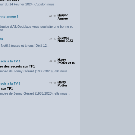
our du 14 Février 2024, Cupidon nous...
Bonne
01/01/2024
Annee
'équipe d'AlloDoublage vous souhaite une bonne et
e...
Joyeux
24/12/2023
Noel 2023
Noël à toutes et à tous! Déjà 12...
Harry
31/10/2023
Potter et la
e des secrets sur TF1
moire de Jenny Gérard (1933/2020), elle nous...
Harry
23/10/2023
Potter
t sur TF1
moire de Jenny Gérard (1933/2020), elle nous...