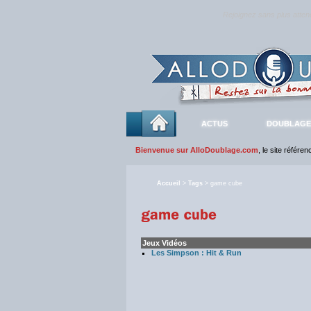
Rejoignez sans plus atte
ACTUS
DOUBLAGE
Bienvenue sur AlloDoublage.com
, le site référe
Accueil
>
Tags
> game cube
Jeux Vidéos
Les Simpson : Hit & Run