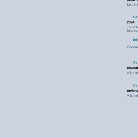
En ce j
2024!
Toute l
heureus
Joyeux 
chambr
À la mé
revien
À la mé