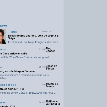
22/05/2025
Deces de Eric Legrand, voix de Vegeta &
Seiya
Le monde du doublage français est en deuil
suite...
The
11/04/2025
Chosen -
e Cene arrive en salle
on 5 de "The Chosen" débarque sur grand...
Deces de
09/01/2025
Benoit
ne, voix de Morgan Freeman
avec une immense tristesse que nous vous
ons...
Titanic de
23/06/2024
James
n, ce soir sur TF1!
moire de Jenny Gérard (1933/2020), elle nous...
20 films a
14/02/2024
voir pour la
Valentin 2024