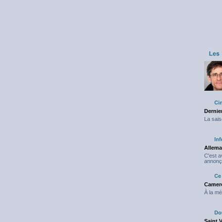
Dernier
La sais
Allema
C'est 
annonç
Camero
À la mé
Saint 