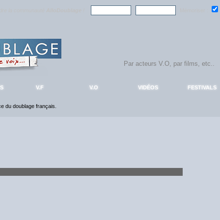
ndre la communauté
AlloDoublage
!
Mémoriser :
S
V.F
V.O
VIDÉOS
FESTIVALS
nce du doublage français.