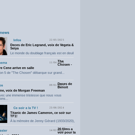
22/05/2025
Deces de Eric Legrand, voix de Vegeta &
Seiya
Le monde du doublage français est en deuil
suite...
The
11/04/2025
Chosen -
e Cene arrive en salle
on 5 de "The Chosen" débarque sur grand...
Deces de
09/01/2025
Benoit
ne, voix de Morgan Freeman
avec une immense tristesse que nous vous
ons...
23/06/2024
Titanic de James Cameron, ce soir sur
TF1!
À la mémoire de Jenny Gérard (1933/2020),
elle nous...
20 films a
14/02/2024
voir pour la