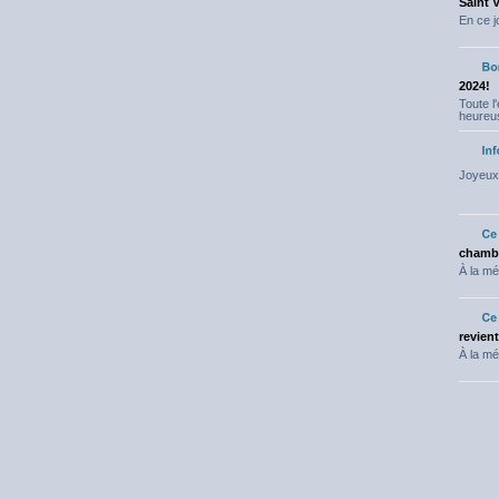
Saint 
En ce j
2024!
Toute l
heureus
Joyeux 
chambr
À la mé
revien
À la mé