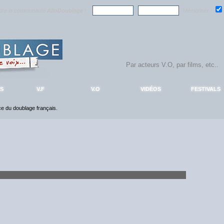
ndre la communauté
AlloDoublage
!
Mémoriser :
S
V.F
V.O
VIDÉOS
FESTIVALS
nce du doublage français.