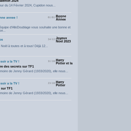
Valentin 2024
our du 14 Février 2024, Cupidon nous...
Bonne
01/01/2024
Annee
'équipe d'AlloDoublage vous souhaite une bonne et
e...
Joyeux
24/12/2023
Noel 2023
Noël à toutes et à tous! Déjà 12...
Harry
31/10/2023
Potter et la
e des secrets sur TF1
moire de Jenny Gérard (1933/2020), elle nous...
Harry
23/10/2023
Potter
t sur TF1
moire de Jenny Gérard (1933/2020), elle nous...