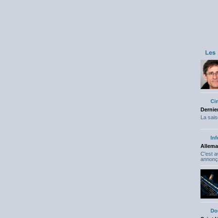
Dernier
La sais
Allema
C'est 
annonç