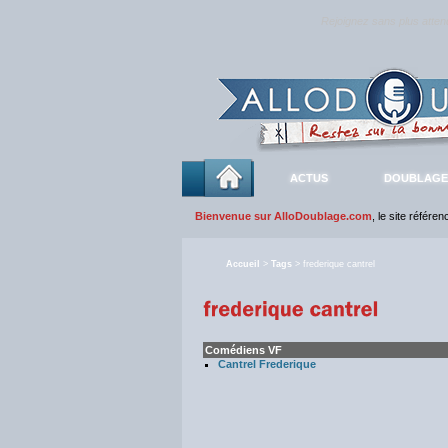
Rejoignez sans plus atte
ACTUS
DOUBLAGE
Bienvenue sur AlloDoublage.com
, le site référe
Accueil
>
Tags
> frederique cantrel
Comédiens VF
Cantrel Frederique