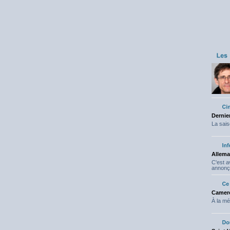
Dernier
La sais
Allema
C'est 
annonç
Camero
À la mé