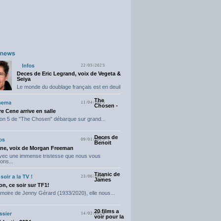
22/05/2025
Deces de Eric Legrand, voix de Vegeta &
Seiya
Le monde du doublage français est en deuil
suite...
The
11/04/2025
Chosen -
e Cene arrive en salle
on 5 de "The Chosen" débarque sur grand...
Deces de
09/01/2025
Benoit
ne, voix de Morgan Freeman
avec une immense tristesse que nous vous
ons...
Titanic de
23/06/2024
James
n, ce soir sur TF1!
moire de Jenny Gérard (1933/2020), elle nous...
20 films a
14/02/2024
voir pour la