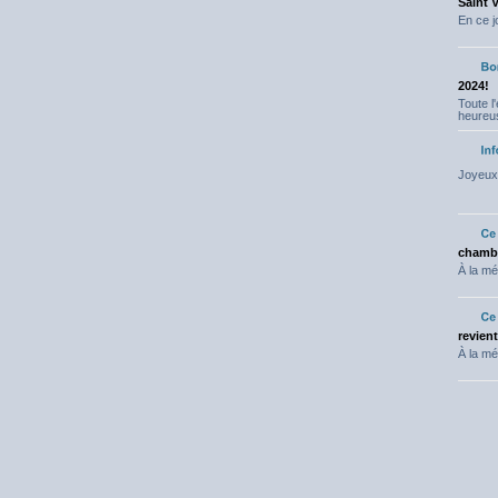
Saint 
En ce j
2024!
Toute l
heureus
Joyeux 
chambr
À la mé
revien
À la mé