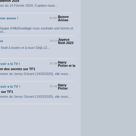
Valentin 2024
our du 14 Février 2024, Cupidon nous...
Bonne
01/01/2024
Annee
'équipe d'AlloDoublage vous souhaite une bonne et
e...
Joyeux
24/12/2023
Noel 2023
Noël à toutes et à tous! Déjà 12...
Harry
31/10/2023
Potter et la
e des secrets sur TF1
moire de Jenny Gérard (1933/2020), elle nous...
Harry
23/10/2023
Potter
t sur TF1
moire de Jenny Gérard (1933/2020), elle nous...