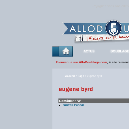
Rejoignez sans plus atte
ACTUS
DOUBLAGE
Bienvenue sur AlloDoublage.com
, le site référe
Accueil
>
Tags
> eugene byrd
Comédiens VF
Nowak Pascal