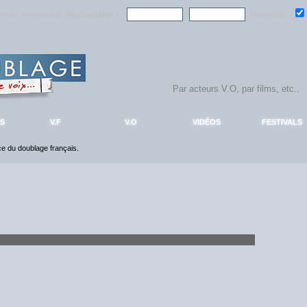
ndre la communauté
AlloDoublage
!
Mémoriser :
S
V.F
V.O
VIDÉOS
FESTIVALS
nce du doublage français.