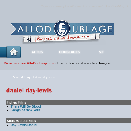
Rejoignez sans plus attendre la communauté
AlloDoublage
!
ACTUS
DOUBLAGES
V.F
Bienvenue sur AlloDoublage.com
, le site référence du doublage français.
Accueil
>
Tags
> daniel day-lewis
Fiches Films
There Will Be Blood
Gangs of New York
Acteurs et Actrices
Day-Lewis Daniel