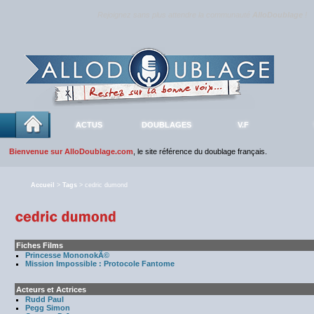
Rejoignez sans plus attendre la communauté
AlloDoublage
!
ACTUS
DOUBLAGES
V.F
Bienvenue sur AlloDoublage.com
, le site référence du doublage français.
Accueil
>
Tags
> cedric dumond
Fiches Films
Princesse MononokÃ©
Mission Impossible : Protocole Fantome
Acteurs et Actrices
Rudd Paul
Pegg Simon