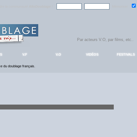
ndre la communauté
AlloDoublage
!
Mémoriser :
S
V.F
V.O
VIDÉOS
FESTIVALS
nce du doublage français.