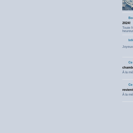
2024!
Toute l
heureus
Joyeux 
chambr
À la mé
revien
À la mé