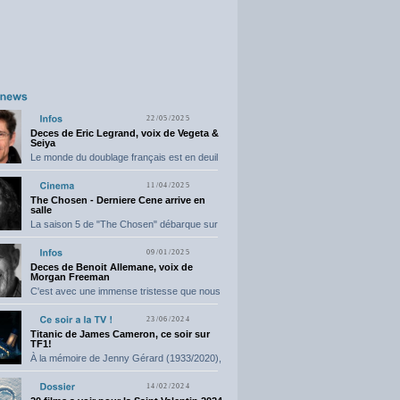
22/05/2025
Deces de Eric Legrand, voix de Vegeta &
Seiya
Le monde du doublage français est en deuil
suite...
11/04/2025
The Chosen - Derniere Cene arrive en
salle
La saison 5 de "The Chosen" débarque sur
grand...
09/01/2025
Deces de Benoit Allemane, voix de
Morgan Freeman
C'est avec une immense tristesse que nous
vous annonçons...
23/06/2024
Titanic de James Cameron, ce soir sur
TF1!
À la mémoire de Jenny Gérard (1933/2020),
elle nous...
14/02/2024