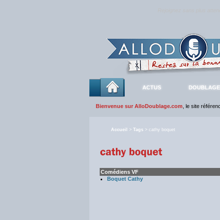
Rejoignez sans plus atte
ACTUS
DOUBLAGE
Bienvenue sur AlloDoublage.com
, le site référe
Accueil
>
Tags
> cathy boquet
Comédiens VF
Boquet Cathy