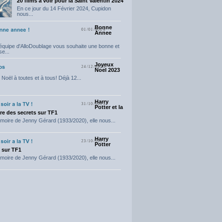
20 films a voir pour la Saint Valentin 2024
En ce jour du 14 Février 2024, Cupidon
nous...
Bonne
01/01/2024
Annee
'équipe d'AlloDoublage vous souhaite une bonne et
e...
Joyeux
24/12/2023
Noel 2023
Noël à toutes et à tous! Déjà 12...
Harry
31/10/2023
Potter et la
e des secrets sur TF1
moire de Jenny Gérard (1933/2020), elle nous...
Harry
23/10/2023
Potter
t sur TF1
moire de Jenny Gérard (1933/2020), elle nous...