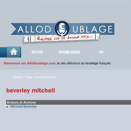
Rejoignez sans plus attendre la communauté
AlloDoublage
!
ACTUS
DOUBLAGES
V.F
Bienvenue sur AlloDoublage.com
, le site référence du doublage français.
Accueil
>
Tags
> beverley mitchell
Acteurs et Actrices
Mitchell Beverley