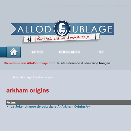
Rejoignez sans plus attendre la communauté
AlloDoublage
!
ACTUS
DOUBLAGES
V.F
Bienvenue sur AlloDoublage.com
, le site référence du doublage français.
Accueil
>
Tags
> arkham origins
Actus
Le Joker change de voix dans Â«Arkham OriginsÂ»