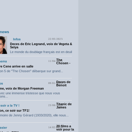
22/05/2025
Deces de Eric Legrand, voix de Vegeta &
Seiya
Le monde du doublage français est en deuil
suite...
The
11/04/2025
Chosen -
e Cene arrive en salle
on 5 de "The Chosen" débarque sur grand...
Deces de
09/01/2025
Benoit
ne, voix de Morgan Freeman
avec une immense tristesse que nous vous
ons...
Titanic de
23/06/2024
James
n, ce soir sur TF1!
moire de Jenny Gérard (1933/2020), elle nous...
20 films a
14/02/2024
voir pour la