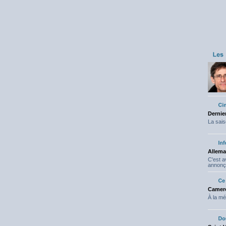
Dernier
La sais
Allema
C'est 
annonç
Camero
À la mé