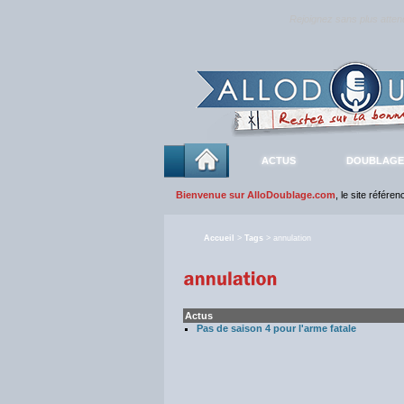
Rejoignez sans plus atte
ACTUS
DOUBLAGE
Bienvenue sur AlloDoublage.com
, le site référe
Accueil
>
Tags
> annulation
Actus
Pas de saison 4 pour l'arme fatale