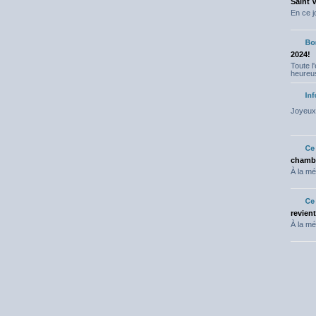
Saint 
En ce j
2024!
Toute l
heureus
Joyeux 
chambr
À la mé
revien
À la mé