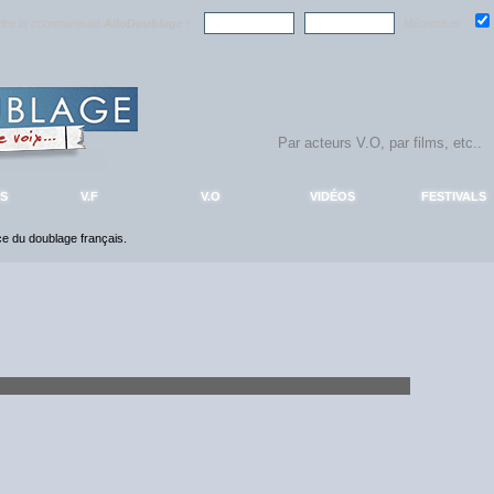
ndre la communauté
AlloDoublage
!
Mémoriser :
S
V.F
V.O
VIDÉOS
FESTIVALS
nce du doublage français.