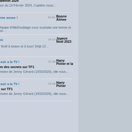
Valentin 2024
our du 14 Février 2024, Cupidon nous...
Bonne
01/01/2024
Annee
'équipe d'AlloDoublage vous souhaite une bonne et
e...
Joyeux
24/12/2023
Noel 2023
Noël à toutes et à tous! Déjà 12...
Harry
31/10/2023
Potter et la
e des secrets sur TF1
moire de Jenny Gérard (1933/2020), elle nous...
Harry
23/10/2023
Potter
t sur TF1
moire de Jenny Gérard (1933/2020), elle nous...