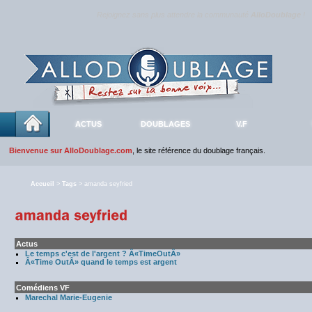
Rejoignez sans plus attendre la communauté
AlloDoublage
!
ACTUS
DOUBLAGES
V.F
Bienvenue sur AlloDoublage.com
, le site référence du doublage français.
Accueil
>
Tags
> amanda seyfried
Actus
Le temps c'est de l'argent ? Â«TimeOutÂ»
Â«Time OutÂ» quand le temps est argent
Comédiens VF
Marechal Marie-Eugenie