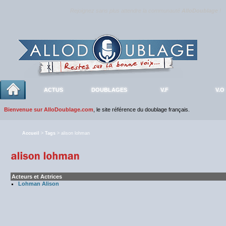
Rejoignez sans plus attendre la communauté
AlloDoublage
!
ACTUS
DOUBLAGES
V.F
V.O
Bienvenue sur AlloDoublage.com
, le site référence du doublage français.
Accueil
>
Tags
> alison lohman
Acteurs et Actrices
Lohman Alison