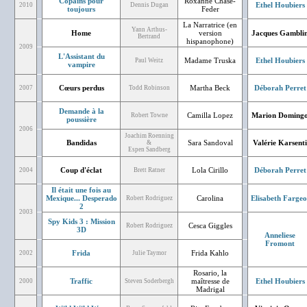
Copains pour
Roxanne Chase-
Ethel Houbiers
2010
Dennis Dugan
toujours
Feder
La Narratrice (en
Yann Arthus-
Home
version
Jacques Gambli
Bertrand
hispanophone)
2009
L'Assistant du
Madame Truska
Ethel Houbiers
Paul Weitz
vampire
Cœurs perdus
Martha Beck
Déborah Perret
2007
Todd Robinson
Demande à la
Camilla Lopez
Marion Doming
Robert Towne
poussière
2006
Joachim Roenning
Bandidas
Sara Sandoval
Valérie Karsenti
&
Espen Sandberg
Coup d'éclat
Lola Cirillo
Déborah Perret
2004
Brett Ratner
Il était une fois au
Mexique... Desperado
Carolina
Elisabeth Fargeo
Robert Rodriguez
2
2003
Spy Kids 3 : Mission
Cesca Giggles
Robert Rodriguez
3D
Anneliese
Fromont
Frida
Frida Kahlo
2002
Julie Taymor
Rosario, la
Traffic
maîtresse de
Ethel Houbiers
2000
Steven Soderbergh
Madrigal