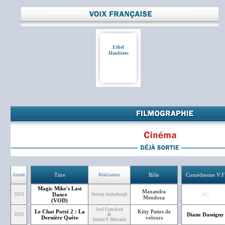
Ethel
Houbiers
Titre
Rôle
Comédienne V.F
Année
Réalisateur
Magic Mike's Last
Maxandra
Dance
NC
2023
Steven Soderbergh
Mendoza
(VOD)
Joel Crawford
Le Chat Potté 2 : La
Kitty Pattes de
Diane Dassigny
2022
&
Dernière Quête
velours
Januel P. Mercado