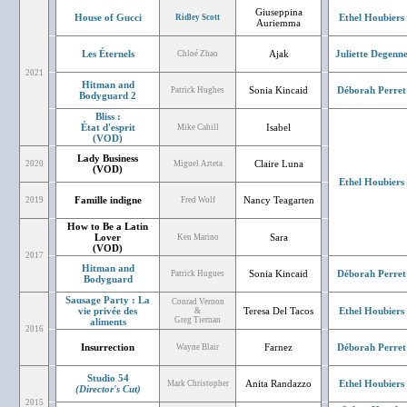
Giuseppina
House of Gucci
Ethel Houbiers
Ridley Scott
Auriemma
Les Éternels
Ajak
Juliette Degenn
Chloé Zhao
2021
Hitman and
Sonia Kincaid
Déborah Perret
Patrick Hughes
Bodyguard 2
Bliss :
État d'esprit
Isabel
Mike Cahill
(VOD)
Lady Business
Claire Luna
2020
Miguel Arteta
(VOD)
Ethel Houbiers
Famille indigne
Nancy Teagarten
2019
Fred Wolf
How to Be a Latin
Lover
Sara
Ken Marino
(VOD)
2017
Hitman and
Sonia Kincaid
Déborah Perret
Patrick Hugues
Bodyguard
Sausage Party : La
Conrad Vernon
vie privée des
Teresa Del Tacos
Ethel Houbiers
&
Greg Tiernan
aliments
2016
Insurrection
Farnez
Déborah Perret
Wayne Blair
Studio 54
Anita Randazzo
Ethel Houbiers
Mark Christopher
(Director's Cut)
2015