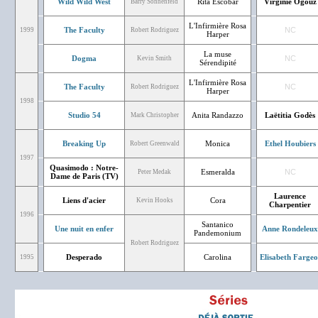
Wild Wild West
Rita Escobar
Virginie Ogouz
Barry Sonnenfeld
L'Infirmière Rosa
The Faculty
NC
1999
Robert Rodriguez
Harper
La muse
Dogma
NC
Kevin Smith
Sérendipité
L'Infirmière Rosa
The Faculty
NC
Robert Rodriguez
Harper
1998
Studio 54
Anita Randazzo
Laëtitia Godès
Mark Christopher
Breaking Up
Monica
Ethel Houbiers
Robert Greenwald
1997
Quasimodo : Notre-
Esmeralda
NC
Peter Medak
Dame de Paris (TV)
Laurence
Liens d'acier
Cora
Kevin Hooks
Charpentier
1996
Santanico
Une nuit en enfer
Anne Rondeleux
Pandemonium
Robert Rodriguez
Desperado
Carolina
Elisabeth Fargeo
1995