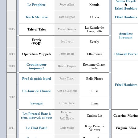
Salma Hayek
Le Prophète
Kamila
&
Roger Allers
Ethel Houbiers
Teach Me Love
Olivia
Ethel Houbiers
Tom Vaughan
La Reinde de
Tale of Tales
2015
Matteo Garrone
Longtrellis
Anneliese
Fromont
Everly
Everly
Joe Lynch
(VOD)
Opération Muppets
Elle-même
Déborah Perret
2014
James Bobin
Copains pour
Roxanne Chase-
2013
Dennis Dugans
toujours 2
Feder
Prof de poids lourd
Bella Flores
Frank Coraci
Ethel Houbiers
Un Jour de Chance
Luisa
Alex de la Iglesia
2012
Savages
Elena
Oliver Stone
Peter Lord
Les Pirates! Bons à
Cutlass Liz
Caterina Murin
&
rien, mauvais en tout
Jedd Newitt
Kitty Patte de
Le Chat Potté
Virginie Efira
2011
Chris Miller
Velours