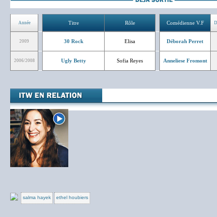
Titre
Rôle
Comédienne V.F
Année
D
30 Rock
Elisa
Déborah Perret
2009
Ugly Betty
Sofia Reyes
Anneliese Fromont
2006/2008
salma hayek
ethel houbiers