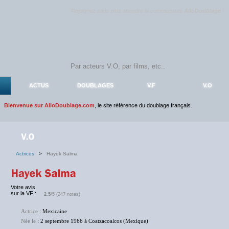
Rejoignez sans plus attendre la communauté
AlloDoublage
!
ACTUS
DOUBLAGES
V.F
V.O
Bienvenue sur AlloDoublage.com
, le site référence du doublage français.
Actrices
>
Hayek Salma
Votre avis
sur la VF :
2.5
/5 (247 notes)
Actrice
: Mexicaine
Née le
: 2 septembre 1966 à Coatzacoalcos (Mexique)