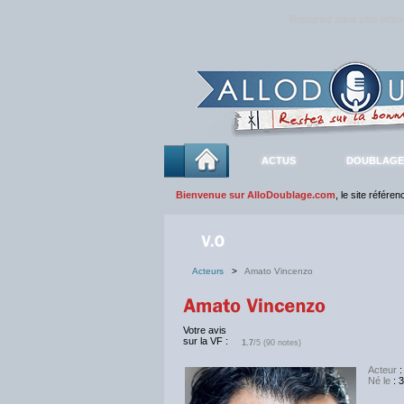
Rejoignez sans plus atte
ACTUS
DOUBLAGE
Bienvenue sur AlloDoublage.com
, le site référe
Acteurs
>
Amato Vincenzo
Votre avis
sur la VF :
1.7
/5 (90 notes)
Acteur
:
Né le
: 3