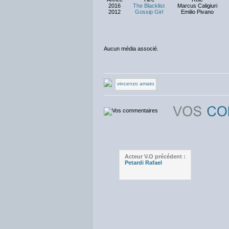
2016
The Blacklist
Marcus Caligiuri
2012
Gossip Girl
Emilio Pivano
Aucun média associé.
vincenzo amato
Acteur V.O précédent :
Petardi Rafael