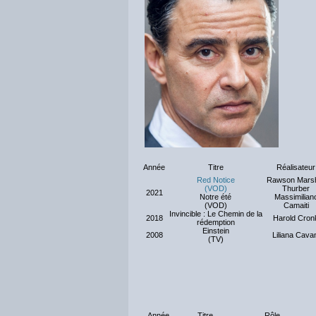
Année
Titre
Réalisateur
Red Notice
Rawson Marsh
(VOD)
Thurber
2021
Notre été
Massimilian
(VOD)
Camaiti
Invincible : Le Chemin de la
2018
Harold Cron
rédemption
Einstein
2008
Liliana Cava
(TV)
Année
Titre
Rôle