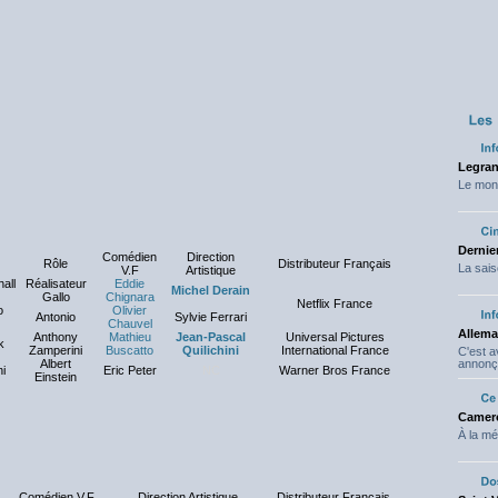
Legran
Le mond
Dernier
Comédien
Direction
Rôle
Distributeur Français
La sais
V.F
Artistique
all
Réalisateur
Eddie
Michel Derain
Gallo
Chignara
Netflix France
o
Olivier
Antonio
Sylvie Ferrari
Chauvel
Allema
Anthony
Mathieu
Jean-Pascal
Universal Pictures
k
Zamperini
Buscatto
Quilichini
International France
C'est 
Albert
annonç
ni
Eric Peter
NC
Warner Bros France
Einstein
Camero
À la mé
Comédien V.F
Direction Artistique
Distributeur Français