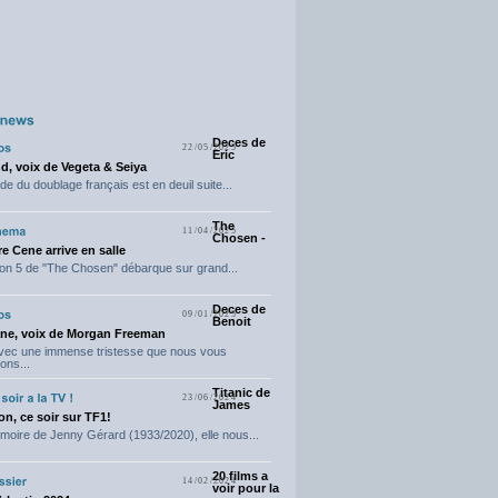
Deces de
22/05/2025
Eric
d, voix de Vegeta & Seiya
e du doublage français est en deuil suite...
The
11/04/2025
Chosen -
e Cene arrive en salle
on 5 de "The Chosen" débarque sur grand...
Deces de
09/01/2025
Benoit
ne, voix de Morgan Freeman
avec une immense tristesse que nous vous
ons...
Titanic de
23/06/2024
James
n, ce soir sur TF1!
moire de Jenny Gérard (1933/2020), elle nous...
20 films a
14/02/2024
voir pour la