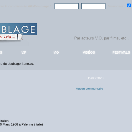
ndre la communauté
AlloDoublage
!
Mémoriser :
S
V.F
V.O
VIDÉOS
FESTIVALS
nce du doublage français.
15/08/2023
Aucun commentaire
 Italien
0 Mars 1966 à Palerme (Italie)