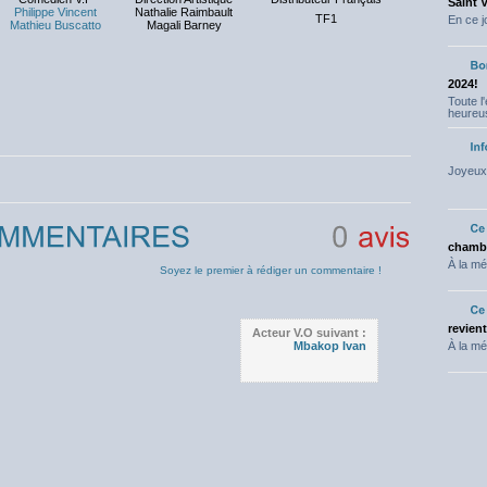
Saint 
Philippe Vincent
Nathalie Raimbault
TF1
En ce j
Mathieu Buscatto
Magali Barney
2024!
Toute l
heureus
Joyeux 
chambr
0
avis
À la mé
Soyez le premier à rédiger un commentaire !
revien
Acteur V.O suivant :
Mbakop Ivan
À la mé