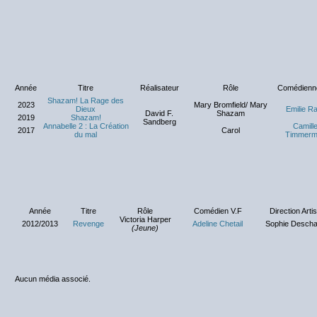
Année
Titre
Réalisateur
Rôle
Comédienn
Shazam! La Rage des
2023
Mary Bromfield/ Mary
Dieux
Emilie Ra
David F.
Shazam
2019
Shazam!
Sandberg
Annabelle 2 : La Création
Camill
2017
Carol
du mal
Timmerm
Année
Titre
Rôle
Comédien V.F
Direction Artis
Victoria Harper
2012/2013
Revenge
Adeline Chetail
Sophie Desch
(Jeune)
Aucun média associé.