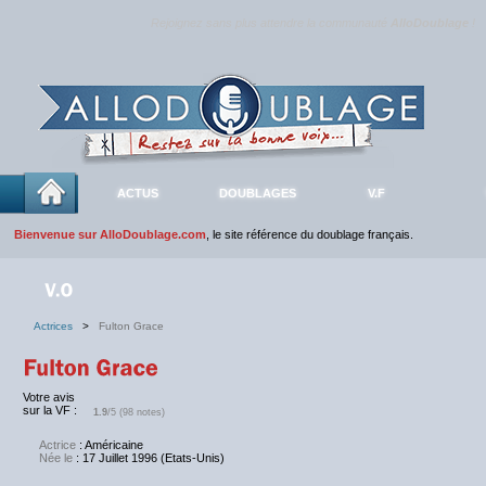
Rejoignez sans plus attendre la communauté
AlloDoublage
!
ACTUS
DOUBLAGES
V.F
Bienvenue sur AlloDoublage.com
, le site référence du doublage français.
Actrices
>
Fulton Grace
Votre avis
sur la VF :
1.9
/5 (98 notes)
Actrice
: Américaine
Née le
: 17 Juillet 1996 (Etats-Unis)