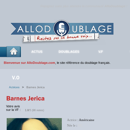
Rejoignez sans plus attendre la communauté
AlloDoublage
!
ACTUS
DOUBLAGES
V.F
Bienvenue sur AlloDoublage.com
, le site référence du doublage français.
Actrices
>
Barnes Jerica
Votre avis
sur la VF :
1.8
/5 (96 notes)
Actrice
: Américaine
Née le
:
NC