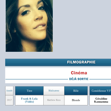
Titre
Rôle
Comédienne V.F
Année
Réalisateur
Frank & Lola
Géraldine
Blonde
2017
Matthew Ross
(Vidéo)
Kannamma