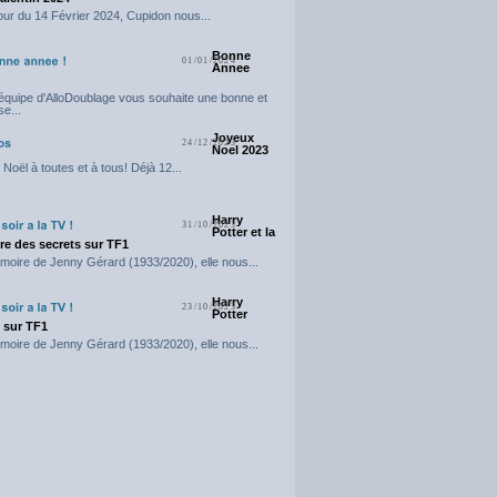
our du 14 Février 2024, Cupidon nous...
Bonne
01/01/2024
Annee
'équipe d'AlloDoublage vous souhaite une bonne et
e...
Joyeux
24/12/2023
Noel 2023
Noël à toutes et à tous! Déjà 12...
Harry
31/10/2023
Potter et la
e des secrets sur TF1
moire de Jenny Gérard (1933/2020), elle nous...
Harry
23/10/2023
Potter
t sur TF1
moire de Jenny Gérard (1933/2020), elle nous...