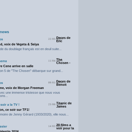
Deces de
22/05/2025
Eric
d, voix de Vegeta & Seiya
e du doublage français est en deuil suite...
The
11/04/2025
Chosen -
e Cene arrive en salle
on 5 de "The Chosen" débarque sur grand...
Deces de
09/01/2025
Benoit
ne, voix de Morgan Freeman
avec une immense tristesse que nous vous
ons...
Titanic de
23/06/2024
James
n, ce soir sur TF1!
moire de Jenny Gérard (1933/2020), elle nous...
20 films a
14/02/2024
voir pour la
Valentin 2024