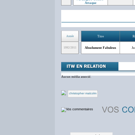
Attaque
Titre
R
Année
Absolument Fabuleux
Ju
1992/2011
Aucun média associé.
christopher malcolm