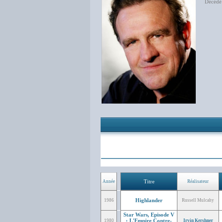
Décédé 
Titre
Année
Réalisateur
Highlander
1986
Russell Mulcahy
Star Wars, Episode V
: L'Empire Contre-
1980
Irvin Kershner