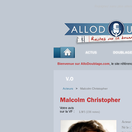
Rejoignez sans plus atte
ACTUS
DOUBLAGE
Bienvenue sur AlloDoublage.com
, le site référe
Acteurs
>
Malcolm Christopher
Votre avis
sur la VF :
1.9
/5 (156 notes)
Acteur
Né le
: 