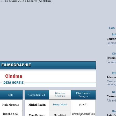
le
: 15 Février 2014 à Londres (Angleterre)
Legran
Le mond
Dernier
La sais
Allema
C'est 
annonç
Distributeur
Direction
Rôle
Comédien V.F
Artistique
Français
Camero
À la mé
Kirk Matunas
Michel Paulin
Jenny Gérard
(A.A.A)
Rebelle Zev/
Twentieth Century Fox
Yves Barsacq
Michel Gast
Saint 