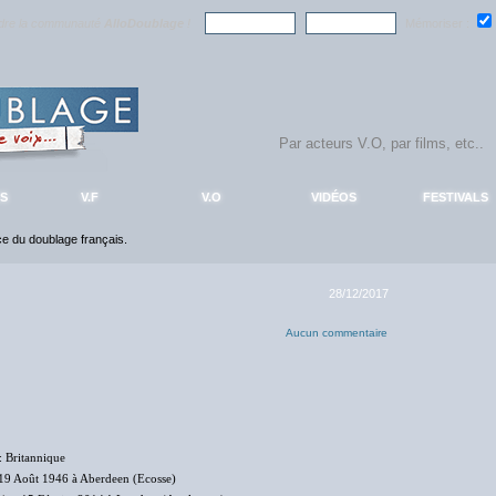
ndre la communauté
AlloDoublage
!
Mémoriser :
S
V.F
V.O
VIDÉOS
FESTIVALS
nce du doublage français.
28/12/2017
Aucun commentaire
: Britannique
19 Août 1946 à Aberdeen (Ecosse)