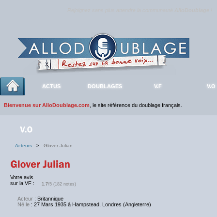
Rejoignez sans plus attendre la communauté
AlloDoublage
!
ACTUS
DOUBLAGES
V.F
V.O
Bienvenue sur AlloDoublage.com
, le site référence du doublage français.
Acteurs
>
Glover Julian
Votre avis
sur la VF :
1.7
/5 (182 notes)
Acteur
: Britannique
Né le
: 27 Mars 1935 à Hampstead, Londres (Angleterre)