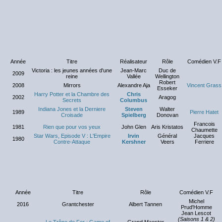
Année
Titre
Réalisateur
Rôle
Comédien V.F
Victoria : les jeunes années d'une
Jean-Marc
Duc de
2009
reine
Vallée
Wellington
Robert
2008
Mirrors
Alexandre Aja
Vincent Grass
Esseker
Harry Potter et la Chambre des
Chris
2002
Aragog
Secrets
Columbus
Indiana Jones et la Derniere
Steven
Walter
1989
Pierre Hatet
Croisade
Spielberg
Donovan
Francois
1981
Rien que pour vos yeux
John Glen
Aris Kristatos
Chaumette
Star Wars, Episode V : L'Empire
Irvin
Général
Jacques
1980
Contre-Attaque
Kershner
Veers
Ferriere
Année
Titre
Rôle
Comédien V.F
Michel
2016
Grantchester
Albert Tannen
Prud'Homme
Jean Lescot
(Saisons 1 & 2)