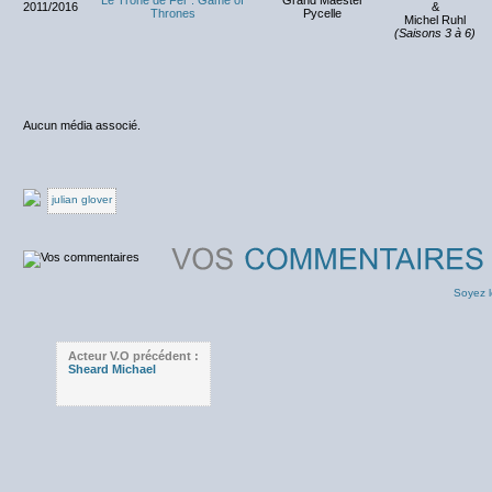
Le Trône de Fer : Game of
Grand Maester
2011/2016
&
Thrones
Pycelle
Michel Ruhl
(Saisons 3 à 6)
Aucun média associé.
julian glover
Soyez l
Acteur V.O précédent :
Sheard Michael