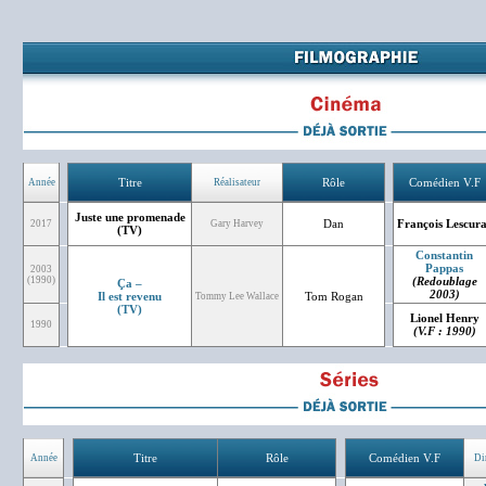
Titre
Rôle
Comédien V.F
Année
Réalisateur
Juste une promenade
Dan
François Lescura
2017
Gary Harvey
(TV)
Constantin
Pappas
2003
(1990)
(Redoublage
Ça –
2003)
Il est revenu
Tom Rogan
Tommy Lee Wallace
(TV)
Lionel Henry
1990
(V.F : 1990)
Titre
Rôle
Comédien V.F
Année
Di