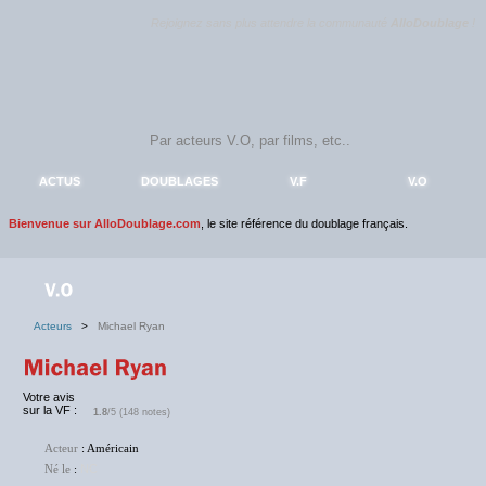
Rejoignez sans plus attendre la communauté
AlloDoublage
!
ACTUS
DOUBLAGES
V.F
V.O
Bienvenue sur AlloDoublage.com
, le site référence du doublage français.
Acteurs
>
Michael Ryan
Votre avis
sur la VF :
1.8
/5 (148 notes)
Acteur
: Américain
Né le
:
NC