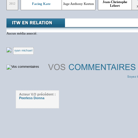
Jean-Christophe
Facing Kate
Juge Anthony Keeton
2012
Lebert
Aucun média associé.
ryan michael
Soyez l
Acteur V.O précédent :
Peerless Donna