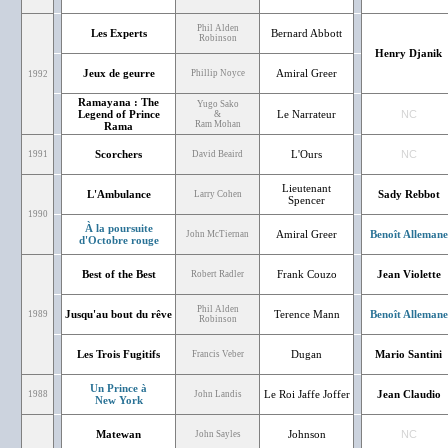
Phil Alden
Les Experts
Bernard Abbott
Robinson
Henry Djanik
Jeux de geurre
Amiral Greer
Phillip Noyce
1992
Ramayana : The
Yugo Sako
Legend of Prince
Le Narrateur
NC
&
Ram Mohan
Rama
Scorchers
L'Ours
NC
1991
David Beaird
Lieutenant
L'Ambulance
Sady Rebbot
Larry Cohen
Spencer
1990
À la poursuite
Amiral Greer
Benoît Allemane
John McTiernan
d'Octobre rouge
Best of the Best
Frank Couzo
Jean Violette
Robert Radler
Phil Alden
Jusqu'au bout du rêve
Terence Mann
Benoît Allemane
1989
Robinson
Les Trois Fugitifs
Dugan
Mario Santini
Francis Veber
Un Prince à
Le Roi Jaffe Joffer
Jean Claudio
1988
John Landis
New York
Matewan
Johnson
NC
John Sayles