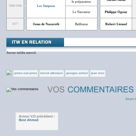
le préparateur
Les Simpson
1990/1998
Le Narrateur
Philippe Ogouz
Jesus de Nazareth
Balthazar
Robert Liensol
1977
Aucun média associé.
james earl jones
benoit allemane
georges aminel
jean reno
Soyez l
Acteur V.O précédent :
Best Ahmed