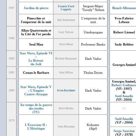
Sergent-Major
Francis Ford
Jardins de pierre
Benoît Allemane
1987
Coppola
"Goody" Nelson
Pinocchio et
L'empereur de la
Yves-Fabrice
Hal Sutherland
l'empereur de la nuit
nuit
Lebeau
Allan Quatermain et
Umslopogaas
Robert Liensol
Gary Nelson
la Cité de l'or perdu
1986
Soul Man
Professeur Banks
Sady Rebbot
Steve Miner
Star Wars, Episode VI
:
Dark Vador
1983
Richard Marquand
Le Retour
du Jedi
Georges Aminel
Conan le Barbare
Thulsa Doom
1982
John Milius
Georges Aminel,
Robert Guilmar
Star Wars, Episode V
(VF: 1997)
: L'Empire
Dark Vador
1980
Irvin Kershner
&
Contre-Attaque
Saïd Amadis
(VF: 2004)
Au temps de la guerre
des étoiles
Dark Vador
NC
Steve Binder
(TV)
Saïd Amadis
1978
(V.F : 2004)
L'Exorciste II :
Kokumo
John Boorman
L'Hérétique
(Agé)
Serge Sauvion
(V.F : 1978)