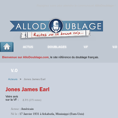
Rejoignez sans plus attendre la communauté
AlloDoublage
!
ACTUS
DOUBLAGES
V.F
V.O
Bienvenue sur AlloDoublage.com
, le site référence du doublage français.
Acteurs
>
Jones James Earl
Votre avis
sur la VF :
2.7
/5 (275 notes)
Acteur
: Américain
Né le
: 17 Janvier 1931 à Arkabutla, Mississippi (Etats-Unis)