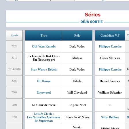
Titre
Rôle
Comédien V.F
Année
D
Obi-Wan Kenobi
Dark Vador
Philippe Catoire
2022
La Garde du Roi Lion :
Mufasa
Gilles Morvan
2015
Un Nouveau cri
Star Wars : Rebels
Dark Vador
Philippe Catoire
2014/2016
Au
Dr House
Dibala
Daniel Kamwa
2009
Everwood
Will Cleveland
William Sabatier
2004
La Cour de récré
Le père Noël
NC
1998
S
Loïs & Clark :
Les Nouvelles Aventures
Franklin W. Stern
Sady Rebbot
1994
M
de Superman
Serak,
Michel Modo