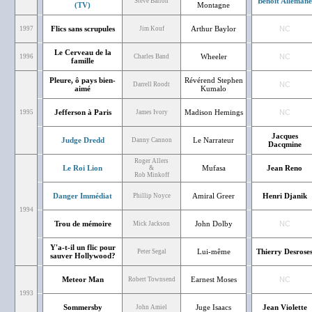
Benoît Allemane
Steve Barron
(TV)
Montagne
Flics sans scrupules
Arthur Baylor
NC
1997
Jim Kouf
Le Cerveau de la
Wheeler
NC
1996
Charles Band
famille
Pleure, ô pays bien-
Révérend Stephen
NC
Darrell Roodt
aimé
Kumalo
Jefferson à Paris
Madison Hemings
NC
1995
James Ivory
Jacques
Judge Dredd
Le Narrateur
Danny Cannon
Dacqmine
Roger Allers
Le Roi Lion
Mufasa
Jean Reno
&
Rob Minkoff
Danger Immédiat
Amiral Greer
Henri Djanik
Phillip Noyce
1994
Trou de mémoire
John Dolby
NC
Mick Jackson
Y'a-t-il un flic pour
Lui-même
Thierry Desrose
Peter Segal
sauver Hollywood?
Meteor Man
Earnest Moses
NC
Robert Townsend
1993
Sommersby
Juge Isaacs
Jean Violette
John Amiel