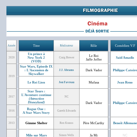
Titre
Rôle
Comédien V.F
Année
Réalisateur
Un prince à
Le Roi
New York 2
Saïd Amadis
2020
Craig Brewer
Jaffe Joffer
(VOD)
Star Wars, Episode IX
: L'Ascension de
Dark Vador
Philippe Catoire
J.J. Abrams
Skywalker
2019
Le Roi Lion
Mufasa
Jean Reno
Jon Favreau
Star Tours :
L'Aventure continue
2017
NC
(Attraction
Disneyland)
Dark Vador
Philippe Catoire
Rogue One :
2016
Gareth Edwards
A Star Wars Story
Gimme Shelter
Père McCarthy
Benoît Allemane
2013
Ron Krauss
Milo sur Mars
Ja Mi
NC
Simon Wells