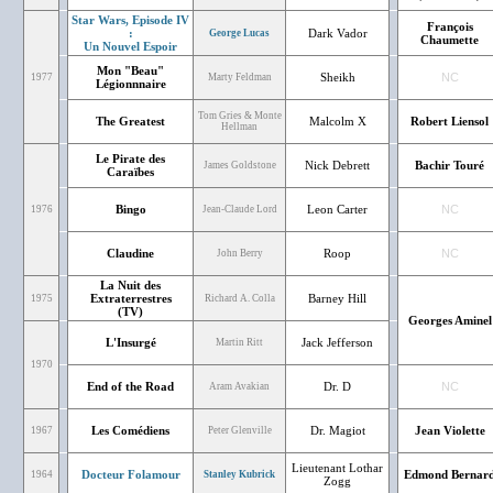
Star Wars, Episode IV
François
:
Dark Vador
George Lucas
Chaumette
Un Nouvel Espoir
Mon "Beau"
Sheikh
NC
1977
Marty Feldman
Légionnnaire
Tom Gries & Monte
The Greatest
Malcolm X
Robert Liensol
Hellman
Le Pirate des
Nick Debrett
Bachir Touré
James Goldstone
Caraïbes
Bingo
Leon Carter
NC
1976
Jean-Claude Lord
Claudine
Roop
NC
John Berry
La Nuit des
Extraterrestres
Barney Hill
1975
Richard A. Colla
(TV)
Georges Aminel
L'Insurgé
Jack Jefferson
Martin Ritt
1970
End of the Road
Dr. D
NC
Aram Avakian
Les Comédiens
Dr. Magiot
Jean Violette
1967
Peter Glenville
Lieutenant Lothar
Docteur Folamour
Edmond Bernar
1964
Stanley Kubrick
Zogg