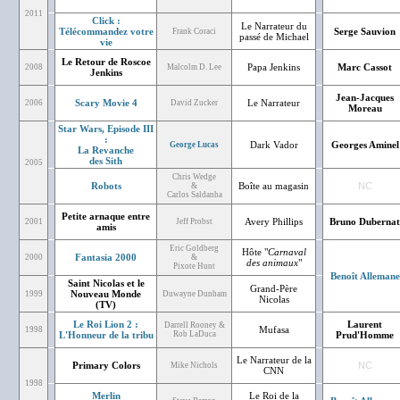
2011
Click :
Le Narrateur du
Télécommandez votre
Serge Sauvion
Frank Coraci
passé de Michael
vie
Le Retour de Roscoe
Papa Jenkins
Marc Cassot
2008
Malcolm D. Lee
Jenkins
Jean-Jacques
Scary Movie 4
Le Narrateur
2006
David Zucker
Moreau
Star Wars, Episode III
:
Dark Vador
Georges Aminel
George Lucas
La Revanche
des Sith
2005
Chris Wedge
Robots
Boîte au magasin
NC
&
Carlos Saldanha
Petite arnaque entre
Avery Phillips
Bruno Dubernat
2001
Jeff Probst
amis
Eric Goldberg
Hôte "
Carnaval
Fantasia 2000
2000
&
des animaux
"
Pixote Hunt
Benoît Allemane
Saint Nicolas et le
Grand-Père
Nouveau Monde
1999
Duwayne Dunham
Nicolas
(TV)
Le Roi Lion 2 :
Laurent
Darrell Rooney &
Mufasa
1998
L'Honneur de la tribu
Rob LaDuca
Prud'Homme
Le Narrateur de la
Primary Colors
NC
Mike Nichols
CNN
1998
Merlin
Le Roi de la