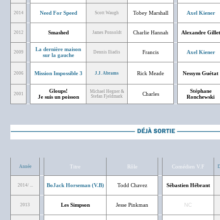
Need For Speed
Tobey Marshall
Axel Kiener
2014
Scott Waugh
Smashed
Charlie Hannah
Alexandre Gille
2012
James Ponsoldt
La dernière maison
Francis
Axel Kiener
2009
Dennis Iliadis
sur la gauche
Mission Impossible 3
Rick Meade
Nessym Guétat
2006
J.J. Abrams
Gloups!
Stéphane
Michael Hegner &
Charles
2001
Je suis un poisson
Stefan Fjeldmark
Ronchewski
Titre
Rôle
Comédien V.F
Année
D
BoJack Horseman (V.B)
Todd Chavez
Sébastien Hébrant
2014/ ...
Les Simpson
Jesse Pinkman
NC
2013