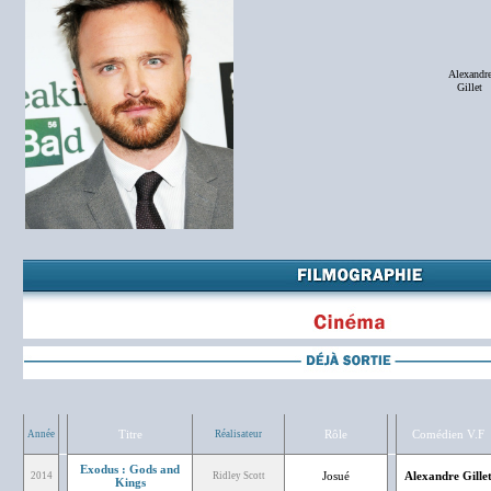
Alexandr
Gillet
Titre
Rôle
Comédien V.F
Année
Réalisateur
Exodus : Gods and
Josué
Alexandre Gille
2014
Ridley Scott
Kings