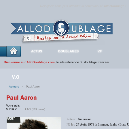
Rejoignez sans plus attendre la communauté
AlloDoublage
!
ACTUS
DOUBLAGES
V.F
Bienvenue sur AlloDoublage.com
, le site référence du doublage français.
Acteurs
>
Paul Aaron
Votre avis
sur la VF :
2.0
/5 (179 notes)
Acteur
: Américain
Né le
: 27 Août 1979 à Emmett, Idaho (Etats-U