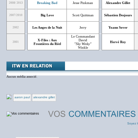
Breaking Bad
Jesse Pinkman
Alexandre Gillet
2008/ 2013
Big Love
Scott Quittman
Sébastien Desjours
2007/2010
Les Anges de la Nuit
Jerry
Yoann Sover
2002
Le Commandant
X-Files : Aux
David
Hervé Rey
2001
Frontières du Réel
"Sky Winky"
Winkle
Aucun média associé.
aaron paul
alexandre gillet
Soyez l