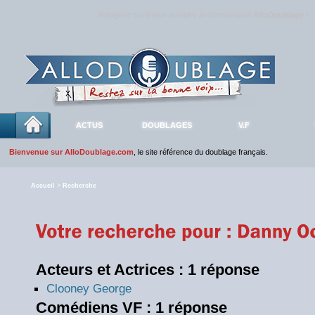
Rejoignez sans plus attendre la communauté
AlloDoublage
!
ACTUS
DOUBLAGES
V.F
Bienvenue sur AlloDoublage.com
, le site référence du doublage français.
Accueil
>
Recherche
Acteurs et Actrices : 1 réponse
Clooney George
Comédiens VF : 1 réponse