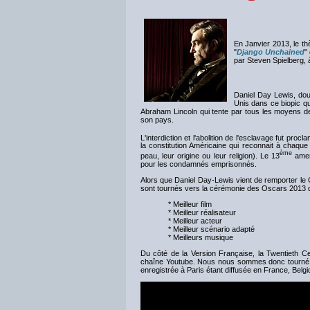
En Janvier 2013, le th
"
Django Unchained
"
par Steven Spielberg, à
Daniel Day Lewis, dou
Unis dans ce biopic q
Abraham Lincoln qui tente par tous les moyens de f
son pays.
L'interdiction et l'abolition de l'esclavage fut pr
la constitution Américaine qui reconnait à chaque 
ème
peau, leur origine ou leur religion). Le 13
amend
pour les condamnés emprisonnés.
Alors que Daniel Day-Lewis vient de remporter le
sont tournés vers la cérémonie des Oscars 2013 dan
* Meilleur film
* Meilleur réalisateur
* Meilleur acteur
* Meilleur scénario adapté
* Meilleurs musique
Du côté de la Version Française, la Twentieth 
chaîne Youtube. Nous nous sommes donc tourné vers
enregistrée à Paris étant diffusée en France, Bel