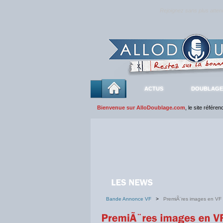
Rejoignez sans plus atte
ACTUS
DOUBLAGE
Bienvenue sur AlloDoublage.com
, le site référe
Bande Annonce VF
>
PremiÃ¨res images en VF