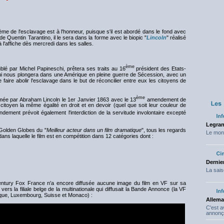
ème de l'esclavage est à l'honneur, puisque s'il est abordé dans le fond avec
 de Quentin Tarantino, il le sera dans la forme avec le biopic "
Lincoln
" réalisé
 l'affiche dès mercredi dans les salles.
ème
blé par Michel Papineschi, prêtera ses traits au 16
président des Etats-
ui nous plongera dans une Amérique en pleine guerre de Sécession, avec un
aire abolir l'esclavage dans le but de réconcilier entre eux les citoyens de
ème
oclamée par Abraham Lincoln le 1er Janvier 1863 avec le 13
amendement de
citoyen la même égalité en droit et en devoir (quel que soit leur couleur de
ement prévoit également l'interdiction de la servitude involontaire excepté
Legran
 Golden Globes du "
Meilleur acteur dans un film dramatique
", tous les regards
Le mond
s laquelle le film est en compétition dans 12 catégories dont :
Dernier
La sais
Century Fox France n'a encore diffusée aucune image du film en VF sur sa
 la filiale belge de la multinationale qui diffusait la Bande Annonce (la VF
gique, Luxembourg, Suisse et Monaco) :
Allema
C'est 
annonç