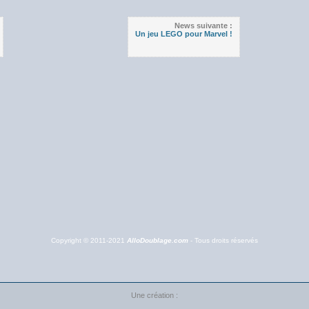
News suivante :
Un jeu LEGO pour Marvel !
Copyright © 2011-2021
AlloDoublage.com
- Tous droits réservés
Une création :