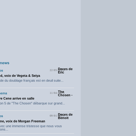
Deces de
22/05/2025
Eric
d, voix de Vegeta & Seiya
e du doublage français est en deuil suite...
The
11/04/2025
Chosen -
e Cene arrive en salle
on 5 de "The Chosen" débarque sur grand...
Deces de
09/01/2025
Benoit
ne, voix de Morgan Freeman
avec une immense tristesse que nous vous
ons...