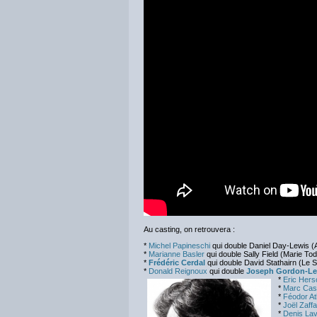
Au casting, on retrouvera :
*
Michel Papineschi
qui double Daniel Day-Lewis (
*
Marianne Basler
qui double Sally Field (Marie Tod
*
Frédéric Cerdal
qui double David Stathairn (Le S
*
Donald Reignoux
qui double
Joseph Gordon-Lev
*
Eric Hers
*
Marc Cas
*
Féodor At
*
Joël Zaff
*
Denis Lav