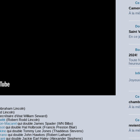
Camero
À la mé
Saint 
En ce j
2024!
Toute l
heureus
Joyeux 
chambr
À la mé
Abraham Lincoln)
d Lincoln)
ecrétaire d'état William Seward)
itt
(Robert Rodd Lincoln)
on-Macarel
qui double James Spader (WN Bilbo)
revien
sot
qui double Hal Holbrook (Francis Preston Blair)
À la mé
kine
qui double Tommy Lee Jones (Thaddeus Stevens)
arano
qui double John Hawkes (Robert Latham)
ant
qui double Jackie Earl Haley (Alexander Stephens)