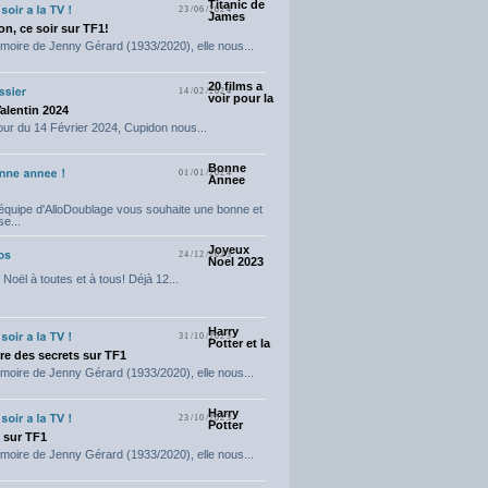
Titanic de
23/06/2024
James
n, ce soir sur TF1!
moire de Jenny Gérard (1933/2020), elle nous...
20 films a
14/02/2024
voir pour la
Valentin 2024
our du 14 Février 2024, Cupidon nous...
Bonne
01/01/2024
Annee
'équipe d'AlloDoublage vous souhaite une bonne et
e...
Joyeux
24/12/2023
Noel 2023
Noël à toutes et à tous! Déjà 12...
Harry
31/10/2023
Potter et la
e des secrets sur TF1
moire de Jenny Gérard (1933/2020), elle nous...
Harry
23/10/2023
Potter
t sur TF1
moire de Jenny Gérard (1933/2020), elle nous...