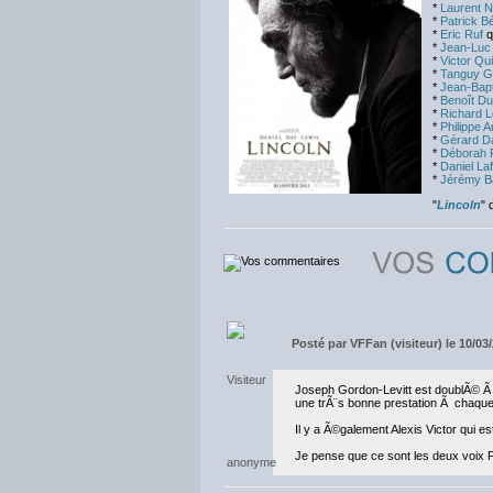
*
Laurent N
*
Patrick B
*
Eric Ruf
q
*
Jean-Luc
*
Victor Qui
*
Tanguy G
*
Jean-Bapt
*
Benoît D
*
Richard L
*
Philippe Ar
*
Gérard Da
*
Déborah 
*
Daniel La
*
Jérémy B
"
Lincoln
" 
Posté par
VFFan (visiteur) le 10/03
Joseph Gordon-Levitt est doublÃ© Ã n
une trÃ¨s bonne prestation Ã chaque fo
Il y a Ã©galement Alexis Victor qui est
Je pense que ce sont les deux voix F