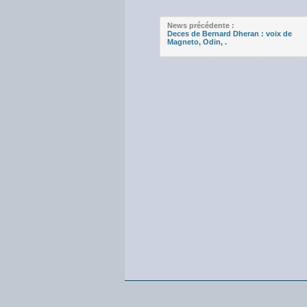
News précédente :
Deces de Bernard Dheran : voix de
Magneto, Odin, .