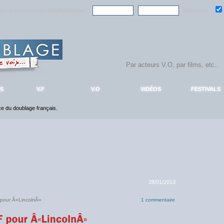
ndre la communauté
AlloDoublage
!
Mémoriser :
S
V.F
V.O
VIDÉOS
FESTIVALS
nce du doublage français.
28/01/2013
 pour Â«LincolnÂ»
1 commentaire