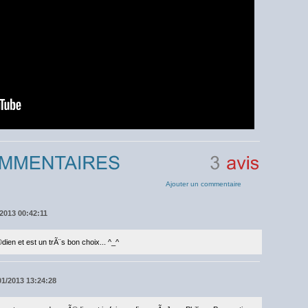
3
avis
Ajouter un commentaire
/2013 00:42:11
en et est un trÃ¨s bon choix... ^_^
01/2013 13:24:28