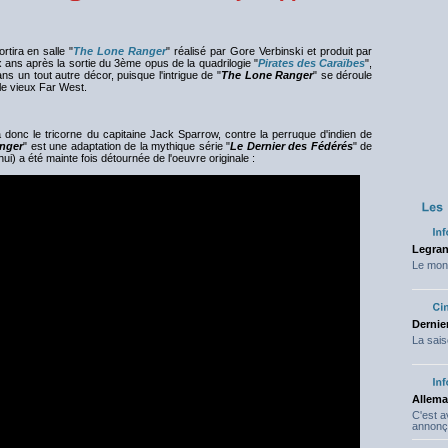
rtira en salle "
The Lone Ranger
" réalisé par Gore Verbinski et produit par
 ans après la sortie du 3ème opus de la quadrilogie "
Pirates des Caraïbes
",
ans un tout autre décor, puisque l'intrigue de "
The Lone Ranger
" se déroule
le vieux Far West.
donc le tricorne du capitaine Jack Sparrow, contre la perruque d'indien de
nger
" est une adaptation de la mythique série "
Le Dernier des Fédérés
" de
ui) a été mainte fois détournée de l'oeuvre originale :
Legran
Le mond
Dernier
La sais
Allema
C'est 
annonç