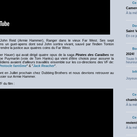
Camero
À la mé
Saint 
En ce j
e John Reid (Armie Hammer), Ranger dans le vieux Far West. Ses sept
un guet-apens dont seul John sortira vivant, sauvé par l'indien Tonton
 rendre la justice aux quatres coins du Far West.
2024!
er Hauer) qui avait dirigé quatre opus de la saga
Pirates des Caraïbes
ne
ppe Puymartin (voix de Tom Hanks) qui vient d’être choisis pour assurer la
Toute l
édiens avaient d'ailleurs travaillés ensemble sur les co-directions des VF de:
heureus
Protocle fantôme
" & "
Jack Reacher
".
ont en Juillet prochain chez Dubbing Brothers et nous devrions retrouver au
ssier sur Armie Hammer.
Joyeux 
 du film :
chambr
À la mé
revien
À la mé