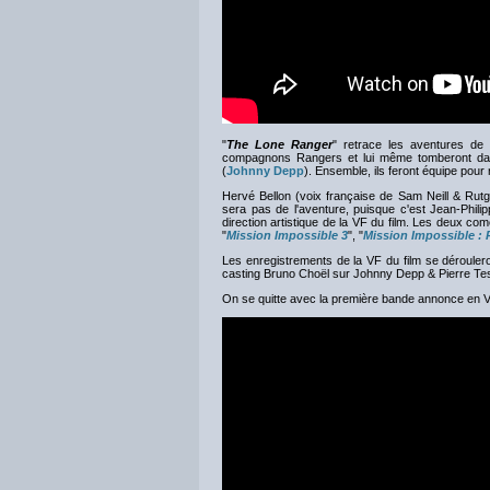
"
The Lone Ranger
" retrace les aventures d
compagnons Rangers et lui même tomberont dans 
(
Johnny Depp
). Ensemble, ils feront équipe pour
Hervé Bellon (voix française de Sam Neill & Rutg
sera pas de l'aventure, puisque c'est Jean-Phili
direction artistique de la VF du film. Les deux com
"
Mission Impossible 3
", "
Mission Impossible : 
Les enregistrements de la VF du film se dérouler
casting Bruno Choël sur Johnny Depp & Pierre Te
On se quitte avec la première bande annonce en VF