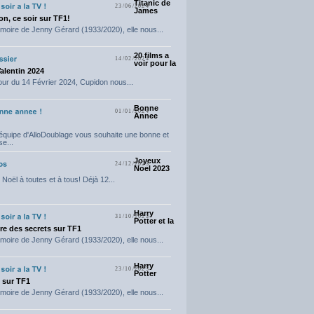
Titanic de
23/06/2024
James
n, ce soir sur TF1!
moire de Jenny Gérard (1933/2020), elle nous...
20 films a
14/02/2024
voir pour la
Valentin 2024
our du 14 Février 2024, Cupidon nous...
Bonne
01/01/2024
Annee
'équipe d'AlloDoublage vous souhaite une bonne et
e...
Joyeux
24/12/2023
Noel 2023
Noël à toutes et à tous! Déjà 12...
Harry
31/10/2023
Potter et la
e des secrets sur TF1
moire de Jenny Gérard (1933/2020), elle nous...
Harry
23/10/2023
Potter
t sur TF1
moire de Jenny Gérard (1933/2020), elle nous...