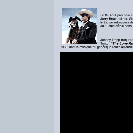
Le 07 Août prochain so
Jerry Bruckheimer. Six
le trio se retrouvera d
au 19ème siècle dans 
Johnny Depp troquera 
Tonto ! "
The Lone Ra
1939, dont la musique du générique (culte aujourd'h