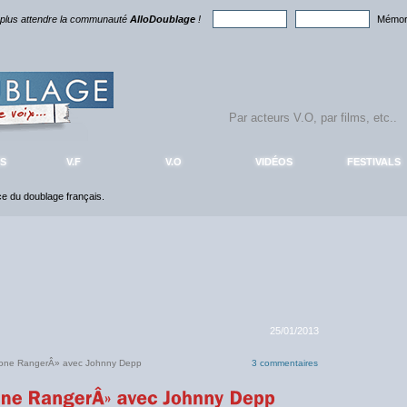
 plus attendre la communauté
AlloDoublage
!
Mémori
S
V.F
V.O
VIDÉOS
FESTIVALS
nce du doublage français.
25/01/2013
one RangerÂ» avec Johnny Depp
3 commentaires