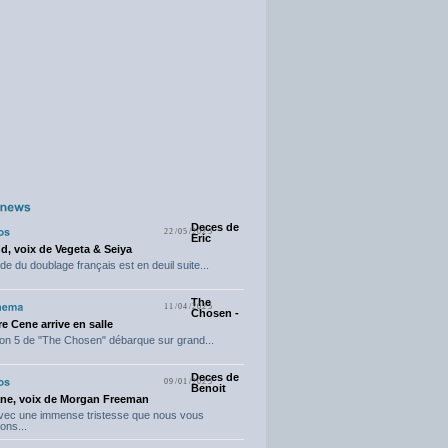
Deces de
22/05/2025
Eric
d, voix de Vegeta & Seiya
e du doublage français est en deuil suite...
The
11/04/2025
Chosen -
e Cene arrive en salle
on 5 de "The Chosen" débarque sur grand...
Deces de
09/01/2025
Benoit
ne, voix de Morgan Freeman
avec une immense tristesse que nous vous
ons...