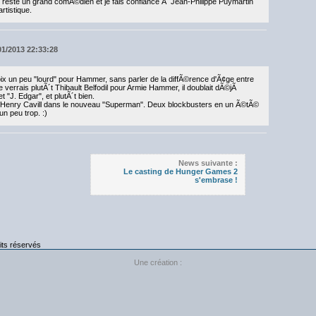
 et reste un grand comÃ©dien et je fais confiance Ã Jean-Philippe Puymartin
rtistique.
01/2013 22:33:28
oix un peu "lourd" pour Hammer, sans parler de la diffÃ©rence d'Ã¢ge entre
e verrais plutÃ´t Thibault Belfodil pour Armie Hammer, il doublait dÃ©jÃ
"J. Edgar", et plutÃ´t bien.
jÃ Henry Cavill dans le nouveau "Superman". Deux blockbusters en un Ã©tÃ©
n peu trop. :)
News suivante :
Le casting de Hunger Games 2
s'embrase !
its réservés
Une création :