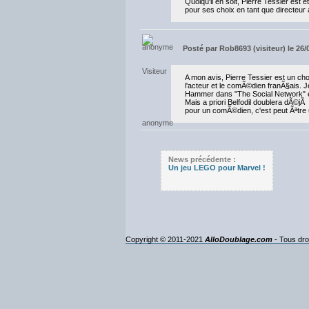
Quoiqu'il en soit, Pierre Tessier est
pour ses choix en tant que directeur a
Posté par
Rob8693 (visiteur) le 26/
A mon avis, Pierre Tessier est un ch
l'acteur et le comÃ©dien franÃ§ais. J
Hammer dans "The Social Network" et 
Mais a priori Belfodil doublera dÃ©
pour un comÃ©dien, c'est peut Ãªtre u
News précédente :
Un jeu LEGO pour Marvel !
Copyright © 2011-2021
AlloDoublage.com
- Tous dro