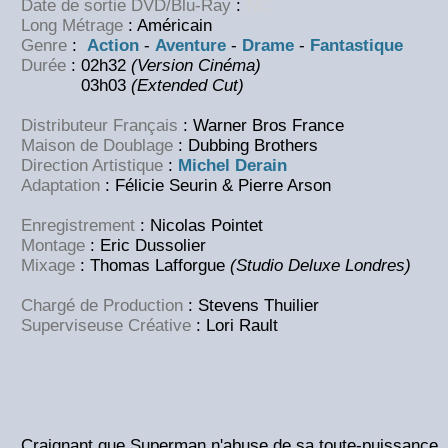
Date de sortie DVD/Blu-Ray
:
NC
Long Métrage
: Américain
Genre
:
Action
-
Aventure
-
Drame
-
Fantastique
Durée
:
02h32
(Version Cinéma)
03h03
(Extended Cut)
Distributeur Français
: Warner Bros France
Maison de Doublage
: Dubbing Brothers
Direction Artistique
:
Michel Derain
Adaptation
:
Félicie Seurin & Pierre Arson
Enregistrement
:
Nicolas Pointet
Montage
:
Eric Dussolier
Mixage
:
Thomas Lafforgue
(Studio Deluxe Londres)
Chargé de Production
:
Stevens Thuilier
Superviseuse Créative
:
Lori Rault
Craignant que Superman n'abuse de sa toute-puissance, l