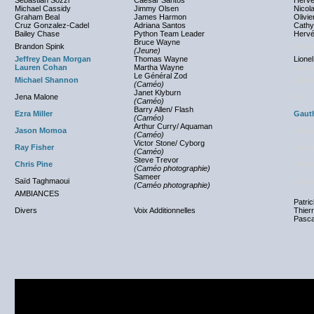
Sebastian Sozzi
Caesar Santos
Hervé
Michael Cassidy
Jimmy Olsen
Nicol
Graham Beal
James Harmon
Olivi
Cruz Gonzalez-Cadel
Adriana Santos
Cathy
Bailey Chase
Python Team Leader
Hervé
Bruce Wayne
Brandon Spink
(Aucu
(Jeune)
Jeffrey Dean Morgan
Thomas Wayne
Lione
Lauren Cohan
Martha Wayne
(Aucu
Le Général Zod
Michael Shannon
(Aucu
(Caméo)
Janet Klyburn
Jena Malone
NC
(Caméo)
Barry Allen/ Flash
Ezra Miller
Gauth
(Caméo)
Arthur Curry/ Aquaman
Jason Momoa
(Aucu
(Caméo)
Victor Stone/ Cyborg
Ray Fisher
(Aucu
(Caméo)
Steve Trevor
Chris Pine
(Aucu
(Caméo photographie)
Sameer
Saïd Taghmaoui
(Aucu
(Caméo photographie)
AMBIANCES
Patri
Divers
Voix Additionnelles
Thier
Pasca