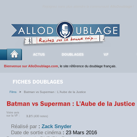
Rejoignez sans plus attendre la communauté
AlloDoublage
!
ACTUS
DOUBLAGES
V.F
Bienvenue sur AlloDoublage.com
, le site référence du doublage français.
Films
>
Batman vs Superman : L'Aube de la Justice
Votre avis
sur la VF :
3.2
/5 (430 notes)
Réalisé par
:
Zack Snyder
Date de sortie cinéma
:
23 Mars 2016