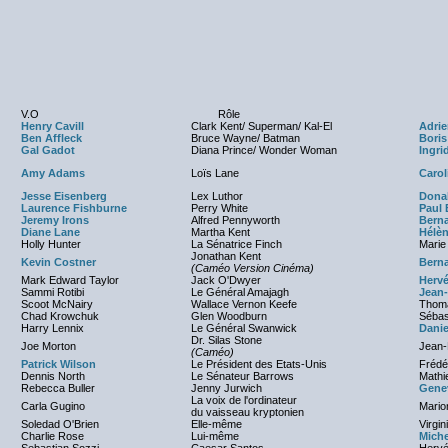
V.O
Rôle
Henry Cavill
Clark Kent/ Superman/ Kal-El
Adrie
Ben Affleck
Bruce Wayne/ Batman
Boris
Gal Gadot
Diana Prince/ Wonder Woman
Ingri
Amy Adams
Loïs Lane
Carol
Jesse Eisenberg
Lex Luthor
Dona
Laurence Fishburne
Perry White
Paul 
Jeremy Irons
Alfred Pennyworth
Berna
Diane Lane
Martha Kent
Hélè
Holly Hunter
La Sénatrice Finch
Marie
Jonathan Kent
Kevin Costner
Bern
(Caméo Version Cinéma)
Mark Edward Taylor
Jack O'Dwyer
Herv
Sammi Rotibi
Le Général Amajagh
Jean
Scoot McNairy
Wallace Vernon Keefe
Thoma
Chad Krowchuk
Glen Woodburn
Sébas
Harry Lennix
Le Général Swanwick
Danie
Dr. Silas Stone
Joe Morton
Jean-P
(Caméo)
Patrick Wilson
Le Président des Etats-Unis
Frédé
Dennis North
Le Sénateur Barrows
Mathi
Rebecca Buller
Jenny Jurwich
Gene
La voix de l'ordinateur
Carla Gugino
Mario
du vaisseau kryptonien
Soledad O'Brien
Elle-même
Virgin
Charlie Rose
Lui-même
Miche