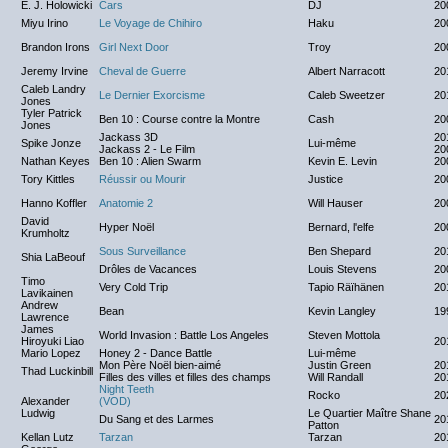
E. J. Holowicki
Cars
DJ
20
Miyu Irino
Le Voyage de Chihiro
Haku
20
Brandon Irons
Girl Next Door
Troy
20
Jeremy Irvine
Cheval de Guerre
Albert Narracott
20
Caleb Landry
Le Dernier Exorcisme
Caleb Sweetzer
20
Jones
Tyler Patrick
Ben 10 : Course contre la Montre
Cash
20
Jones
Jackass 3D
20
Spike Jonze
Lui-même
Jackass 2 - Le Film
20
Nathan Keyes
Ben 10 : Alien Swarm
Kevin E. Levin
20
Tory Kittles
Réussir ou Mourir
Justice
20
Hanno Koffler
Anatomie 2
Will Hauser
20
David
Hyper Noël
Bernard, l'elfe
20
Krumholtz
Sous Surveillance
Ben Shepard
20
Shia LaBeouf
Drôles de Vacances
Louis Stevens
20
Timo
Very Cold Trip
Tapio Räïhänen
20
Lavikainen
Andrew
Bean
Kevin Langley
19
Lawrence
James
World Invasion : Battle Los Angeles
Steven Mottola
Hiroyuki Liao
20
Mario Lopez
Honey 2 - Dance Battle
Lui-même
Mon Père Noël bien-aimé
Justin Green
20
Thad Luckinbill
Filles des villes et filles des champs
Will Randall
20
Night Teeth
Rocko
20
Alexander
(VOD)
Ludwig
Le Quartier Maître Shane
Du Sang et des Larmes
20
Patton
Kellan Lutz
Tarzan
Tarzan
20