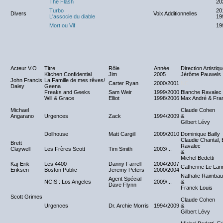
The Flash
20
Turbo
20
Divers
Voix Additionnelles
L'associe du diable
19
Mort ou Vif
19
Acteur V.O
Titre
Rôle
Année
Direction Artistiq
Kitchen Confidential
Jim
2005
Jérôme Pauwels
John Francis
La Famille de mes rêves/
Carter Ryan
2000/2001
NC
Daley
Geena
Freaks and Geeks
Sam Weir
1999/2000
Blanche Ravalec
Will & Grace
Elliot
1998/2006
Max André & Fra
Michael
Claude Cohen
Angarano
Urgences
Zack
1994/2009
&
Gilbert Lévy
Dollhouse
Matt Cargill
2009/2010
Dominique Bailly
Claudie Chantal,
Brett
Ravalec
Claywell
Les Frères Scott
Tim Smith
2003/...
&
Michel Bedetti
Kaj-Erik
Les 4400
Danny Farrell
2004/2007
Catherine Le Lan
Eriksen
Boston Public
Jeremy Peters
2000/2004
Nathalie Raimbaul
Agent Spécial
NCIS : Los Angeles
2009/...
&
Dave Flynn
Franck Louis
Scott Grimes
Claude Cohen
Urgences
Dr. Archie Morris
1994/2009
&
Gilbert Lévy