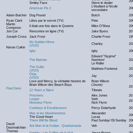
20
Smiley Face
Steve le dealer
L'étudiant à l'école
American Pie 2
20
secondaire
Adam Butcher
Dog Pound
Butch
20
Ryan Clark
Liées par le secret (TV)
Pete
20
Martin
Il était une fois dans le Queens
Mike O'Shea
20
Compston
Jon Cor
Rencontre en ligne (TV)
Jake Byers
20
Joseph Cross
Jack Frost
Charlie Frost
19
No Sudden Move
Charley
20
(VOD)
Kieran Culkin
Igby
Igby
20
Edward "
Nygma
"
The Batman
Nashton/
20
Le Ridler
The Guilty
Matthew Fontenot
20
(VOD)
Okja
Jay
20
(VOD)
Love and Mercy, la véritable histoire de
Brian Wilson
Brian Wilson des Beach Boys
(Jeune)
20
Paul Dano
12 Years a Slave
Tibeats
Prisoners
Alex Jones
20
Looper
Seth
20
Monsieur Flynn
Nick Flynn
Cowboys & Envahisseurs
Percy Dolarhyde
20
Max et les Maximonstres
Alexander
20
The Good Heart
Lucas
There Will Be Blood
Paul Sunday/ Eli Sunday
20
David
Ant-Man et la Guêpe : Quantumania
Veb
20
Dastmalchian
Thomas
Freddy - Les Griffes de la Nuit
Jesse Brown
20