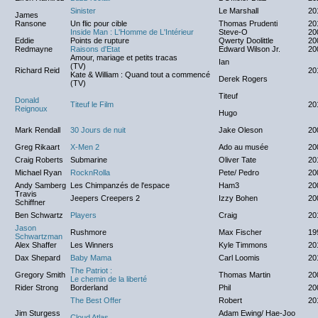
Sinister
Le Marshall
20
James
Ransone
Un flic pour cible
Thomas Prudenti
20
Inside Man : L'Homme de L'Intérieur
Steve-O
20
Eddie
Points de rupture
Qwerty Doolittle
20
Redmayne
Raisons d'Etat
Edward Wilson Jr.
20
Amour, mariage et petits tracas
Ian
(TV)
Richard Reid
20
Kate & William : Quand tout a commencé
Derek Rogers
(TV)
Titeuf
Donald
Titeuf le Film
20
Reignoux
Hugo
Mark Rendall
30 Jours de nuit
Jake Oleson
20
Greg Rikaart
X-Men 2
Ado au musée
20
Craig Roberts
Submarine
Oliver Tate
20
Michael Ryan
RocknRolla
Pete/ Pedro
20
Andy Samberg
Les Chimpanzés de l'espace
Ham3
20
Travis
Jeepers Creepers 2
Izzy Bohen
20
Schiffner
Ben Schwartz
Players
Craig
20
Jason
Rushmore
Max Fischer
19
Schwartzman
Alex Shaffer
Les Winners
Kyle Timmons
20
Dax Shepard
Baby Mama
Carl Loomis
20
The Patriot :
Gregory Smith
Thomas Martin
20
Le chemin de la liberté
Rider Strong
Borderland
Phil
20
The Best Offer
Robert
20
Jim Sturgess
Adam Ewing/ Hae-Joo
Cloud Atlas