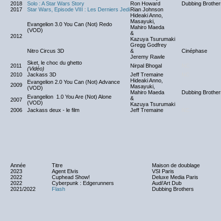
2018
Solo : A Star Wars Story
Ron Howard
Dubbing Brother
2017
Star Wars, Episode VIII : Les Derniers Jedi
Rian Johnson
Hideaki Anno,
Masayuki,
Evangelion 3.0 You Can (Not) Redo
Mahiro Maeda
(VOD)
&
2012
Kazuya Tsurumaki
Gregg Godfrey
Nitro Circus 3D
&
Cinéphase
Jeremy Rawle
Sket, le choc du ghetto
2011
Nirpal Bhogal
NC
(Vidéo)
2010
Jackass 3D
Jeff Tremaine
NC
Hideaki Anno,
Evangelion 2.0 You Can (Not) Advance
2009
Masayuki,
(VOD)
Mahiro Maeda
Dubbing Brother
Evangelion 1.0 You Are (Not) Alone
&
2007
(VOD)
Kazuya Tsurumaki
2006
Jackass deux - le film
Jeff Tremaine
NC
Année
Titre
Maison de doublage
2023
Agent Elvis
VSI Paris
2022
Cuphead Show!
Deluxe Media Paris
2022
Cyberpunk : Edgerunners
Audi'Art Dub
2021/2022
Flash
Dubbing Brothers