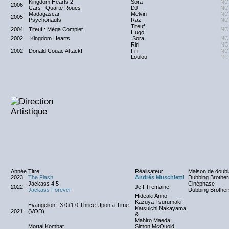
Kingdom Hearts 2
Sora
NC
2006
Cars : Quarte Roues
DJ
NC
Madagascar
Melvin
NC
2005
Psychonauts
Raz
NC
Titeuf
2004
Titeuf : Méga Complet
NC
Hugo
2002
Kingdom Hearts
Sora
NC
Riri
NC
2002
Donald Couac Attack!
Fifi
NC
Loulou
NC
Année
Titre
Réalisateur
Maison de doub
2023
The Flash
Andrés Muschietti
Dubbing Brother
Jackass 4.5
Cinéphase
2022
Jeff Tremaine
Jackass Forever
Dubbing Brother
Hideaki Anno,
Kazuya Tsurumaki,
Evangelion : 3.0+1.0 Thrice Upon a Time
Katsuichi Nakayama
2021
(VOD)
&
Mahiro Maeda
Mortal Kombat
Simon McQuoid