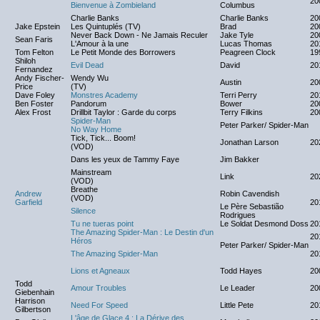
20
Bienvenue à Zombieland
Columbus
Charlie Banks
Charlie Banks
20
Jake Epstein
Les Quintuplés (TV)
Brad
20
Never Back Down - Ne Jamais Reculer
Jake Tyle
20
Sean Faris
L'Amour à la une
Lucas Thomas
20
Tom Felton
Le Petit Monde des Borrowers
Peagreen Clock
19
Shiloh
Evil Dead
David
20
Fernandez
Andy Fischer-
Wendy Wu
Austin
20
Price
(TV)
Dave Foley
Monstres Academy
Terri Perry
20
Ben Foster
Pandorum
Bower
20
Alex Frost
Drillbit Taylor : Garde du corps
Terry Filkins
20
Spider-Man
Peter Parker/ Spider-Man
No Way Home
Tick, Tick... Boom!
Jonathan Larson
20
(VOD)
Dans les yeux de Tammy Faye
Jim Bakker
Mainstream
Link
20
(VOD)
Breathe
Andrew
Robin Cavendish
(VOD)
Garfield
20
Le Père Sebastião
Silence
Rodrigues
Tu ne tueras point
Le Soldat Desmond Doss
20
The Amazing Spider-Man : Le Destin d'un
20
Héros
Peter Parker/ Spider-Man
The Amazing Spider-Man
20
Lions et Agneaux
Todd Hayes
20
Todd
Amour Troubles
Le Leader
20
Giebenhain
Harrison
Need For Speed
Little Pete
20
Gilbertson
L'âge de Glace 4 : La Dérive des