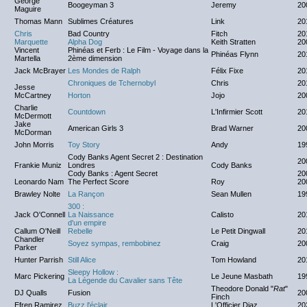
George
Boogeyman 3
Jeremy
20
Maguire
Thomas Mann
Sublimes Créatures
Link
20
Chris
Bad Country
Fitch
20
Marquette
Alpha Dog
Keith Stratten
20
Vincent
Phinéas et Ferb : Le Film - Voyage dans la
Phinéas Flynn
20
Martella
2ème dimension
Jack McBrayer
Les Mondes de Ralph
Félix Fixe
20
Chroniques de Tchernobyl
Chris
20
Jesse
McCartney
Horton
Jojo
20
Charlie
Countdown
L'Infirmier Scott
20
McDermott
Jake
American Girls 3
Brad Warner
20
McDorman
John Morris
Toy Story
Andy
19
Cody Banks Agent Secret 2 : Destination
20
Frankie Muniz
Londres
Cody Banks
Cody Banks : Agent Secret
20
Leonardo Nam
The Perfect Score
Roy
20
Brawley Nolte
La Rançon
Sean Mullen
19
300 :
Jack O'Connell
La Naissance
Calisto
20
d'un empire
Callum O'Neill
Rebelle
Le Petit Dingwall
20
Chandler
Soyez sympas, rembobinez
Craig
20
Parker
Hunter Parrish
Still Alice
Tom Howland
20
Sleepy Hollow :
Marc Pickering
Le Jeune Masbath
19
La Légende du Cavalier sans Tête
Theodore Donald "
Rat
"
DJ Qualls
Fusion
20
Finch
Efren Ramirez
Buzz l'éclair
L'Officier Diaz
20