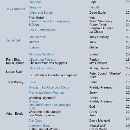
20
Robocop
Pope
Dragons
Harold
Jay Baruchel
L'Apprenti Sorcier
Dave Stutler
20
Trop Belle!
Kirk
Tonnerre sous les Tropiques
Kevin Sandusky
20
6 Days
Rusty Firmin
20
Benjamin Grimm/
Les 4 Fantastiques
20
La Chose
Dos au mur
Joey Cassidy
20
Jamie Bell
Retreat
Jack
20
Jumper
Griffin
20
Nicholas Nickleby
Smike
20
Rishi Bhat
L'Indien du Placard
Patrick
19
Kevin Bishop
L'île au trésor des Muppets
Jim Hawkins
19
De si jolis chevaux
Jimmy Blevins
20
Lucas Black
Peter Joseph "
Peejoe
"
La Tête dans le carton à chapeaux
19
Bullis
Todd Bosley
Jack
Eddie
19
Shazam! La Rage des Dieux
Freddy Freeman
20
Promising Young Woman
Jerry
20
Wedding Nightmare
Daniel
20
Shazam!
Freddy Freeman
Une amitié contre les préjugés
Bud
20
(TV)
Welcome to the Jungle
Chris
20
Adam Brody
Les Meilleurs amis
Jake
20
Top Cops
Barry Mangold
Jennifer's Body
Nikolai Wolf
20
In the Land of Women
Carter Webb