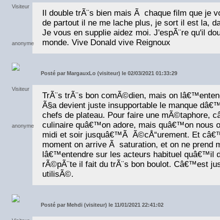
Il double trÃ¨s bien mais Ã chaque film que je voi
de partout il ne me lache plus, je sort il est la, 
Je vous en supplie aidez moi. J'espÃ¨re qu'il dou
monde. Vive Donald vive Reignoux
Posté par
MargauxLo (visiteur) le 02/03/2021 01:33:29
TrÃ¨s trÃ¨s bon comÃ©dien, mais on lâ€™enten
Ã§a devient juste insupportable le manque dâ€™
chefs de plateau. Pour faire une mÃ©taphore, 
culinaire quâ€™on adore, mais quâ€™on nous o
midi et soir jusquâ€™Ã Ã©cÅ“urement. Et câ
moment on arrive Ã saturation, et on ne prend 
lâ€™entendre sur les acteurs habituel quâ€™il do
rÃ©pÃ¨te il fait du trÃ¨s bon boulot. Câ€™est ju
utilisÃ©.
Posté par
Mehdi (visiteur) le 11/01/2021 22:41:02