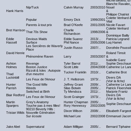
Michel Bedetti, Er
Blanche Ravalec,
Nip/Tuck
Calvin Murray
2003/2010
Nouel
Hank Harris
&
Philippe Chatriot
Colette Venhard 
Popular
Emory Dick
1999/2001
Vital
Parents à tout prix
Brad O'Keefe
2001/2005
Nicole Favart
Colette Venhard
Bret Harrison
Charlie
That 70s Show
1998/2006
&
Richardson
Dominique Bailly
Eddie
Devious Maids
Eddie Suarez
2013/...
Patricia Legrand
Hassell
Surface
Phil Nance
2005/2006
Luq Hamet
Les Sorcières de Waverly
Justin Russo
2007/...
Dorothée Pouss
Place
David Henrie
Roland Timsit
Phénomène Raven
Larry
2003/2007
&
Isabelle Ganz
Ashton
Revenge
Tyler Barrol
2011/...
Sophie Deschau
Holmes
Boston Justice
Scott Little
2004/2008
Catherine Le Lan
Rizzoli & Isles : Autopsie
Tucker Franklin
2010/...
Catherine Brot
Thad
d'un meurtre
Luckinbill
Divers DA
Les Feux de l'Amour
J. T. Hellstrom
1973/...
(Voir la fiche)
Hunter
The Good Wife
Jeffrey Grant
2009/...
Catherine Le Lan
Parrish
Weeds
Silas Botwin
2005/...
Patrick Floershe
Switched at Birth
Ty Mendoza
2011/...
Marjorie Frantz
Blair Redford
Divers DA
Les Feux de l'Amour
Scott Grainger
1973/...
(Voir la fiche)
Martin
Grey's Anatomy
Hunter Chapman
2005/...
Sophie Deschau
Spanjers
Touche pas à mes filles!
Rory Hennessy
2002/2005
90210 Beverly Hills :
Dixon Wilson
2008/...
Elisabeth Fargeot
Tristan Wilds
Nouvelle Génération
Sur écoute
Michael Lee
2002/2008
Emmanuel Jaco
Jake Abel
Supernatural
Adam Milligan
2005/...
Bernard Tiphaine