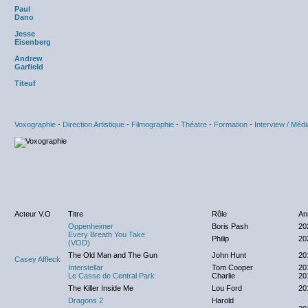
Paul
Dano
Jesse
Eisenberg
Andrew
Garfield
Titeuf
Voxographie
-
Direction Artistique
-
Filmographie
-
Théatre
-
Formation
-
Interview / Médi
Acteur V.O
Titre
Rôle
An
Oppenheimer
Boris Pash
20
Every Breath You Take
Philip
20
(VOD)
The Old Man and The Gun
John Hunt
20
Casey Affleck
Interstellar
Tom Cooper
20
Le Casse de Central Park
Charlie
20
The Killer Inside Me
Lou Ford
20
Dragons 2
Harold