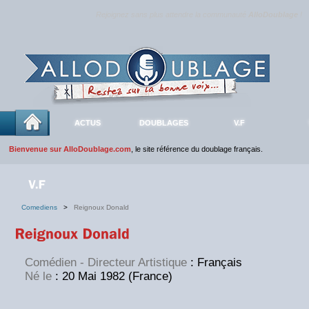
Rejoignez sans plus attendre la communauté
AlloDoublage
!
ACTUS
DOUBLAGES
V.F
Bienvenue sur AlloDoublage.com
, le site référence du doublage français.
Comediens
>
Reignoux Donald
Comédien - Directeur Artistique
: Français
Né le
: 20 Mai 1982 (France)