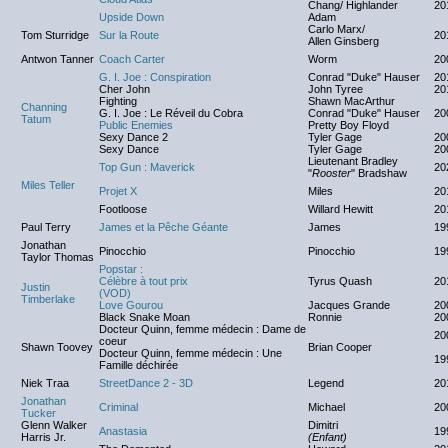
Chang/ Highlander
20
Upside Down
Adam
Carlo Marx/
Tom Sturridge
Sur la Route
20
Allen Ginsberg
Antwon Tanner
Coach Carter
Worm
20
G. I. Joe : Conspiration
Conrad "Duke" Hauser
20
Cher John
John Tyree
20
Fighting
Shawn MacArthur
Channing
G. I. Joe : Le Réveil du Cobra
Conrad "Duke" Hauser
20
Tatum
Public Enemies
Pretty Boy Floyd
Sexy Dance 2
Tyler Gage
20
Sexy Dance
Tyler Gage
20
Lieutenant Bradley
Top Gun : Maverick
20
"
Rooster
" Bradshaw
Miles Teller
Projet X
Miles
20
Footloose
Willard Hewitt
20
Paul Terry
James et la Pêche Géante
James
19
Jonathan
Pinocchio
Pinocchio
19
Taylor Thomas
Popstar :
Célèbre à tout prix
Tyrus Quash
20
Justin
(VOD)
Timberlake
Love Gourou
Jacques Grande
20
Black Snake Moan
Ronnie
20
Docteur Quinn, femme médecin : Dame de
20
coeur
Shawn Toovey
Brian Cooper
Docteur Quinn, femme médecin : Une
19
Famille déchirée
Niek Traa
StreetDance 2 - 3D
Legend
20
Jonathan
Criminal
Michael
20
Tucker
Glenn Walker
Dimitri
Anastasia
19
Harris Jr.
(Enfant)