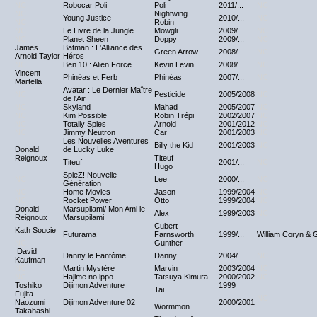
NC
Robocar Poli
Poli
2011/...
NC
NC
Nightwing
Young Justice
2010/...
NC
NC
Robin
NC
Le Livre de la Jungle
Mowgli
2009/...
NC
NC
Planet Sheen
Doppy
2009/...
NC
James
Batman : L'Alliance des
Green Arrow
2008/...
NC
Arnold Taylor
Héros
NC
Ben 10 : Alien Force
Kevin Levin
2008/...
NC
Vincent
Phinéas et Ferb
Phinéas
2007/...
NC
Martella
Avatar : Le Dernier Maître
NC
Pesticide
2005/2008
NC
de l'Air
NC
Skyland
Mahad
2005/2007
NC
NC
Kim Possible
Robin Trépi
2002/2007
NC
NC
Totally Spies
Arnold
2001/2012
NC
NC
Jimmy Neutron
Car
2001/2003
NC
Les Nouvelles Aventures
Billy the Kid
2001/2003
NC
Donald
de Lucky Luke
Reignoux
Titeuf
Titeuf
2001/...
NC
Hugo
SpieZ! Nouvelle
NC
Lee
2000/...
NC
Génération
NC
Home Movies
Jason
1999/2004
NC
NC
Rocket Power
Otto
1999/2004
NC
Donald
Marsupilami/ Mon Ami le
Alex
1999/2003
NC
Reignoux
Marsupilami
Cubert
Kath Soucie
Futurama
Farnsworth
1999/...
William Coryn & G
NC
Gunther
David
Danny le Fantôme
Danny
2004/...
NC
Kaufman
NC
Martin Mystère
Marvin
2003/2004
NC
NC
Hajime no ippo
Tatsuya Kimura
2000/2002
NC
Toshiko
Dijimon Adventure
1999
Tai
Fujita
NC
Naozumi
Dijimon Adventure 02
2000/2001
Wormmon
Takahashi