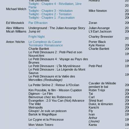
The Demented
Howard
20
Twilight - Chapitre 4 - Révélation, 1ère
20
Partie
Michael Welch
Twilight - Chapitre 3 - Hésitation
Mike Newton
20
Twilight - Chapitre 2 - Tentation
20
Twilight - Chapitre 1 : Fascination
20
Ed Westwick
Par Effraction
Zoran
20
Alex Williams
Underground : The Julian Assange Story
Julian Assange
20
Micah Williams
Jump in!
L'il Earl Jackson
20
Fright Night
Charley Brewster
20
Anton Yelchin
Le Complexe du Castor
Porter Black
Terminator Renaissance
Kyle Reese
20
Charlie Bartlett
Charlie Bartlett
20
Le Petit Dinosaure 2 : Petit-Pied et son
NC
19
Nouvel Ami
Le Petit Dinosaure 4 : Voyage au Pays des
NC
19
Brumes
NC
Le Petit Dinosaure : L'île Mystérieuse
Petit-Pied
19
Le Petit Dinosaure : La Légende du Mont
NC
Saurus
19
Le Petit Dinosaure et la Valée des
NC
Merveilles
(Redoublage)
Cavalier de Mélodie
NC
La Petite Sirène 2 : Retour à l'Océan
20
pendant le bal
NC
Kim Possible, le film - Mission Cupidon
Robin Trépi
20
NC
Digimon - Le Film
Tai
20
NC
Bienvenue chez les Robinsons
Carl
20
NC
Evangelion : 2.0 You Can (Not) Advance
Shinji Ikari
20
NC
The Wild
Duke, le lémurien
20
NC
Metropolis
Kanichi
20
NC
Gloups! Je suis un poisson
Fly
20
NC
Bartok le Magnifique
Ivan
19
Arthur
NC
Le Cygne et la Princesse
19
(Jeune)
NC
Mon Voisin Totoro
Kanta
19