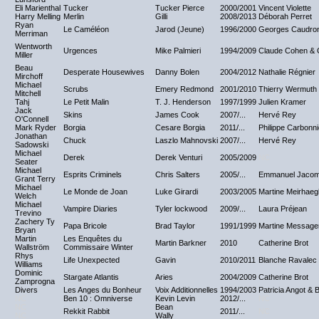
Eli Marienthal
Tucker
Tucker Pierce
2000/2001
Vincent Violette
Harry Melling
Merlin
Gilli
2008/2013
Déborah Perret
Ryan
Le Caméléon
Jarod (Jeune)
1996/2000
Georges Caudro
Merriman
Wentworth
Urgences
Mike Palmieri
1994/2009
Claude Cohen & G
Miller
Beau
Desperate Housewives
Danny Bolen
2004/2012
Nathalie Régnier
Mirchoff
Michael
Scrubs
Emery Redmond
2001/2010
Thierry Wermuth
Mitchell
Tahj
Le Petit Malin
T. J. Henderson
1997/1999
Julien Kramer
Jack
Skins
James Cook
2007/...
Hervé Rey
O'Connell
Mark Ryder
Borgia
Cesare Borgia
2011/...
Philippe Carbonni
Jonathan
Chuck
Laszlo Mahnovski
2007/...
Hervé Rey
Sadowski
Michael
Derek
Derek Venturi
2005/2009
NC
Seater
Michael
Esprits Criminels
Chris Salters
2005/...
Emmanuel Jaco
Grant Terry
Michael
Le Monde de Joan
Luke Girardi
2003/2005
Martine Meirhae
Welch
Michael
Vampire Diaries
Tyler lockwood
2009/...
Laura Préjean
Trevino
Zachery Ty
Papa Bricole
Brad Taylor
1991/1999
Martine Message
Bryan
Martin
Les Enquêtes du
Martin Barkner
2010
Catherine Brot
Wallström
Commissaire Winter
Rhys
Life Unexpected
Gavin
2010/2011
Blanche Ravalec
Williams
Dominic
Stargate Atlantis
Aries
2004/2009
Catherine Brot
Zamprogna
Divers
Les Anges du Bonheur
Voix Additionnelles
1994/2003
Patricia Angot & B
NC
Ben 10 : Omniverse
Kevin Levin
2012/...
NC
NC
Bean
Rekkit Rabbit
2011/...
NC
NC
Wally