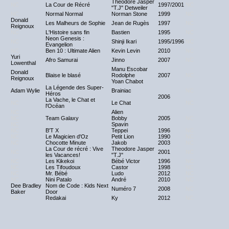
Theodore Jasper
NC
La Cour de Récré
1997/2001
NC
"T.J" Detweiler
NC
Normal Normal
Norman Stone
1999
NC
Donald
Les Malheurs de Sophie
Jean de Rugès
1997
NC
Reignoux
NC
L'Histoire sans fin
Bastien
1995
NC
Neon Genesis :
NC
Shinji Ikari
1995/1996
NC
Evangelion
NC
Ben 10 : Ultimate Alien
Kevin Levin
2010
NC
Yuri
Afro Samurai
Jinno
2007
NC
Lowenthal
Manu Escobar
Donald
Blaise le blasé
Rodolphe
2007
NC
Reignoux
Yoan Chabot
La Légende des Super-
Adam Wylie
Brainiac
NC
Héros
2006
La Vache, le Chat et
NC
Le Chat
NC
l'Océan
NC
Alien
NC
Team Galaxy
Bobby
2005
NC
NC
Spavin
NC
B'T X
Teppei
1996
NC
NC
Le Magicien d'Oz
Petit Lion
1990
NC
NC
Chocotte Minute
Jakob
2003
NC
La Cour de récré : Vive
Theodore Jasper
NC
2001
NC
les Vacances!
"T.J"
NC
Les Kikekoi
Bébé Victor
1996
NC
NC
Les Tifoudoux
Castor
1998
NC
NC
Mr. Bébé
Ludo
2012
NC
NC
Nini Patalo
André
2010
NC
Dee Bradley
Nom de Code : Kids Next
Numéro 7
2008
NC
Baker
Door
NC
Redakai
Ky
2012
NC