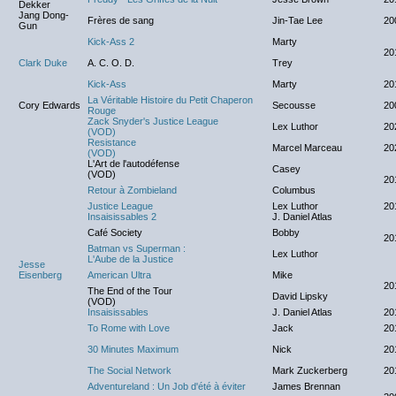
Dekker
Jang Dong-
Frères de sang
Jin-Tae Lee
20
Gun
Kick-Ass 2
Marty
20
Clark Duke
A. C. O. D.
Trey
Kick-Ass
Marty
20
La Véritable Histoire du Petit Chaperon
Cory Edwards
Secousse
20
Rouge
Zack Snyder's Justice League
Lex Luthor
20
(VOD)
Resistance
Marcel Marceau
20
(VOD)
L'Art de l'autodéfense
Casey
(VOD)
20
Retour à Zombieland
Columbus
Justice League
Lex Luthor
20
Insaisissables 2
J. Daniel Atlas
Café Society
Bobby
20
Batman vs Superman :
Lex Luthor
L'Aube de la Justice
Jesse
Eisenberg
American Ultra
Mike
20
The End of the Tour
David Lipsky
(VOD)
Insaisissables
J. Daniel Atlas
20
To Rome with Love
Jack
20
30 Minutes Maximum
Nick
20
The Social Network
Mark Zuckerberg
20
Adventureland : Un Job d'été à éviter
James Brennan