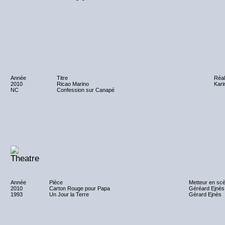
Année
Titre
Réal
2010
Ricao Marino
Kari
NC
Confession sur Canapé
NC
Année
Pièce
Metteur en sc
2010
Carton Rouge pour Papa
Géréard Ejnès
1993
Un Jour la Terre
Gérard Ejnès