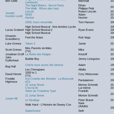
Ben Gleib
Marshall
20
continents
The Night Before : Secret Party
Ethan
20
The Walk : Rêver plus haut
Philippe Petit
Lincoln
Robert Lincoln
20
Joseph
50/50
Adam
20
Gordon-Levitt
Hesher
Hesher
20
(500) Jours ensemble
Tom Hansen
20
High School Musical : Nos Années Lycée
20
Lucas Grabeel
High School Musical 2
Ryan Evans
20
High School Musical
20
Omarion
Feel the Noise
Rob Vega
20
Grandberry
Luke Grimes
Taken 2
Jamie
20
Mes Parents terribles
Scott Grimes
Mike
20
(TV)
Jonathan Groff
La Reine des Neiges
Kristoff
20
Jake
Bubble Boy
Jimmy Livingston
20
Gyllenhaal
Chérie nous avons été rétrécis
Adam
19
Bug Hall
Les Chenapans
Alfalfa
19
1000 to 1
David Henrie
Cory Weissman
20
(TV)
Freddie
A la Croisée des Mondes : La Boussole
Pantalaimon
20
Highmore
d'Or
22 Jump Street
Morton Schmidt
20
C'est la fin
Lui-même
20
Voisin du Troisième Type
Franklin
20
21 Jump Street
Morton Schmidt
Jonah Hill
Le Stratège
Peter Brand
20
Nata
Walk Hard - L'Histoire de Dewey Cox
(Adulte)
20
SuperGrave
Seth