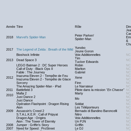
Année
Titre
Rôle
Dir
Jea
Cam
Peter Parker/
2018
Marvel's Spider-Man
Emi
Spider-Man
&
Cha
Yunobo
2017
The Legend of Zelda : Breath of the Wild
NC
Jeune Goron
Bioshock Infinite
Voix Additionnelles
NC
Tim
2013
Dead Space 3
NC
Tucker Edwards
LEGO Batman 2 : DC Super Heroes
Robin
NC
Call of Duty : Black Ops II
Marlton
NC
Fable : The Journey
Gabriel
NC
Inazuma Eleven 2 - Tempête de Feu
NC
2012
Xene
Inazuma Eleven 2 - Tempête de Glace
NC
Sorcery
Finn
NC
The Amazing Spider-Man - iPad
Le Narrateur
NC
2011
Battlefield 3
Pilote dans la mission
"En Chasse"
NC
Mafia 2
Marty
NC
2010
Just Dance 2
NC
Mo
Just Dance
NC
Opération Flashpoint : Dragon Rising
Soldat
NC
Aion
Les Téléporteurs
NC
2009
Assassin's Creed 2
Bernado di Bandino Baroncelli
NC
S.T.A.L.K.E.R : Call of Pripyat
Nitro
NC
Dragon Age : Origins
Voix Additionnelles
NC
Aion : The Tower of Eternity
Un PJN
NC
2008
Jumper : Griffin's Story
Griffin
NC
2007
Need for Speed : ProStreet
Le DJ
NC