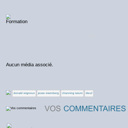
NC
Aucun média associé.
donald reignoux
jesse eisenberg
channing tatum
titeuf