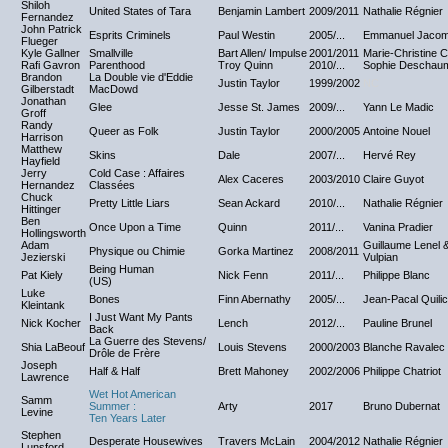
Shiloh
United States of Tara
Benjamin Lambert
2009/2011
Nathalie Régnier
Fernandez
John Patrick
Esprits Criminels
Paul Westin
2005/...
Emmanuel Jaco
Flueger
Kyle Gallner
Smallville
Bart Allen/ Impulse
2001/2011
Marie-Christine C
Rafi Gavron
Parenthood
Troy Quinn
2010/...
Sophie Deschau
Brandon
La Double vie d'Eddie
Justin Taylor
1999/2002
NC
Gilberstadt
MacDowd
Jonathan
Glee
Jesse St. James
2009/...
Yann Le Madic
Groff
Randy
Queer as Folk
Justin Taylor
2000/2005
Antoine Nouel
Harrison
Matthew
Skins
Dale
2007/...
Hervé Rey
Hayfield
Jerry
Cold Case : Affaires
Alex Caceres
2003/2010
Claire Guyot
Hernandez
Classées
Chuck
Pretty Little Liars
Sean Ackard
2010/...
Nathalie Régnier
Hittinger
Ben
Once Upon a Time
Quinn
2011/...
Vanina Pradier
Hollingsworth
Adam
Guillaume Lenel &
Physique ou Chimie
Gorka Martinez
2008/2011
Jezierski
Vulpian
Being Human
Pat Kiely
Nick Fenn
2011/...
Philippe Blanc
(US)
Luke
Bones
Finn Abernathy
2005/...
Jean-Pacal Quilic
Kleintank
I Just Want My Pants
Nick Kocher
Lench
2012/...
Pauline Brunel
Back
La Guerre des Stevens/
Shia LaBeouf
Louis Stevens
2000/2003
Blanche Ravalec
Drôle de Frère
Joseph
Half & Half
Brett Mahoney
2002/2006
Philippe Chatriot
Lawrence
Wet Hot American
Samm
Summer :
Arty
2017
Bruno Dubernat
Levine
Ten Years Later
Stephen
Desperate Housewives
Travers McLain
2004/2012
Nathalie Régnier
Lunsford