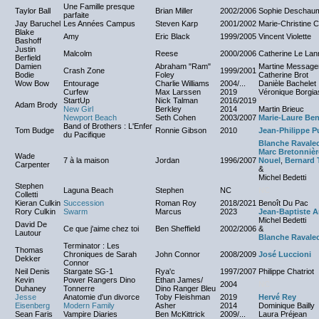
Une Famille presque
Taylor Ball
Brian Miller
2002/2006
Sophie Deschau
parfaite
Jay Baruchel
Les Années Campus
Steven Karp
2001/2002
Marie-Christine C
Blake
Amy
Eric Black
1999/2005
Vincent Violette
Bashoff
Justin
Malcolm
Reese
2000/2006
Catherine Le Lan
Berfield
Damien
Abraham "Ram"
Martine Message
Crash Zone
1999/2001
Bodie
Foley
Catherine Brot
Wow Bow
Entourage
Charlie Williams
2004/...
Danièle Bachelet
Curfew
Max Larssen
2019
Véronique Borgia
StartUp
Nick Talman
2016/2019
NC
Adam Brody
New Girl
Berkley
2014
Martin Brieuc
Newport Beach
Seth Cohen
2003/2007
Marie-Laure Be
Band of Brothers : L'Enfer
Tom Budge
Ronnie Gibson
2010
Jean-Philippe P
du Pacifique
Blanche Ravale
Marc Bretonnièr
Wade
7 à la maison
Jordan
1996/2007
Nouel
,
Bernard 
Carpenter
&
Michel Bedetti
Stephen
Laguna Beach
Stephen
NC
NC
Colletti
Kieran Culkin
Succession
Roman Roy
2018/2021
Benoît Du Pac
Rory Culkin
Swarm
Marcus
2023
Jean-Baptiste
Michel Bedetti
David De
Ce que j'aime chez toi
Ben Sheffield
2002/2006
&
Lautour
Blanche Ravale
Terminator : Les
Thomas
Chroniques de Sarah
John Connor
2008/2009
José Luccioni
Dekker
Connor
Neil Denis
Stargate SG-1
Rya'c
1997/2007
Philippe Chatriot
Kevin
Power Rangers Dino
Ethan James/
2004
NC
Duhaney
Tonnerre
Dino Ranger Bleu
Jesse
Anatomie d'un divorce
Toby Fleishman
2019
Hervé Rey
Eisenberg
Modern Family
Asher
2014
Dominique Bailly
Sean Faris
Vampire Diaries
Ben McKittrick
2009/...
Laura Préjean